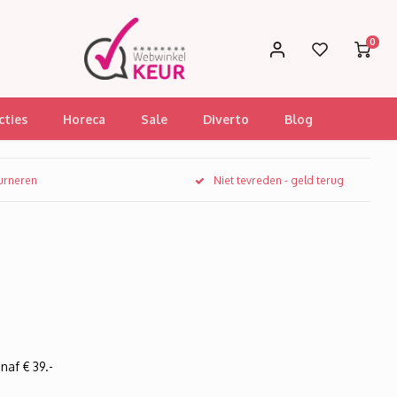
0
cties
Horeca
Sale
Diverto
Blog
ourneren
Niet tevreden - geld terug
naf € 39.-