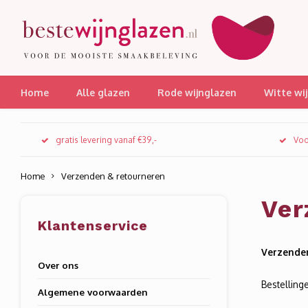
Home
Alle glazen
Rode wijnglazen
Witte wi
gratis levering vanaf €39,-
Voo
Home
Verzenden & retourneren
Ver
Klantenservice
Verzende
Over ons
Bestelling
Algemene voorwaarden