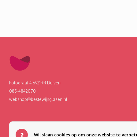
Fotograaf 4 6921RR Duiven
085-4842070
webshop@bestewijnglazen.nl
Wij slaan cookies op om onze website te verbete