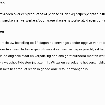
ren
 tevreden over een product of wil je deze ruilen? Wij helpen je graag! St
ur snel kunnen verwerken. Voor vragen kun je natuurlijk altijd even con
ren
t recht uw bestelling tot 14 dagen na ontvangst zonder opgave van r
tour te sturen. Indien u gebruik maakt van uw herroepingsrecht, zal het
 in de originele staat en verpakking aan ons geretourneerd moeten wor
via
webshop@bestewijnglazen.nl
. Wij zullen vervolgens het verschul
en mits het product reeds in goede orde retour ontvangen is.