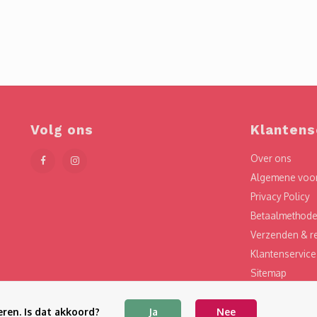
Volg ons
Klantens
Over ons
Algemene voo
Privacy Policy
Betaalmethod
Verzenden & r
Klantenservice
Sitemap
Garantie & Kla
ren. Is dat akkoord?
Ja
Nee