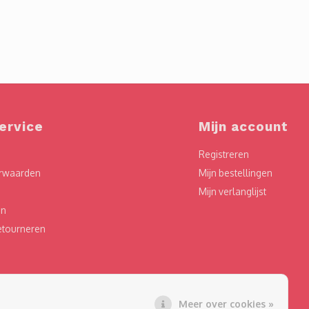
ervice
Mijn account
Registreren
rwaarden
Mijn bestellingen
Mijn verlanglijst
en
etourneren
chten
Meer over cookies »