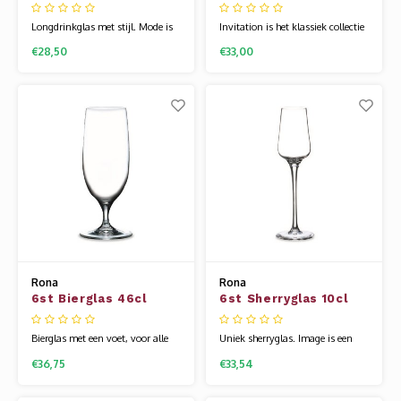
Mode
Invitation 7cl
Longdrinkglas met stijl. Mode is
Invitation is het klassiek collectie
gemaakt met een nieuwe
van Rona met een modern lijn.
€28,50
€33,00
techniek om wijnglazen te
Uitermate geschikt voor de echte
blazen. Het resultaat is een
wijnliefberbers. Slanke body,
modern, dun en strak model. Het
afgelazerde randen en gemaakt
glaswerk van Rona wordt
van kristallijn. Een heel mooi
gemaakt van een speciale
helder en super sterk wijnglas..
glassamenstelling die bekend
RONA is gemaakt van een
staat als kristallijn. Hierdoor is
special
Rona
Rona
6st Bierglas 46cl
6st Sherryglas 10cl
Image
Image
Bierglas met een voet, voor alle
Uniek sherryglas. Image is een
soorten bieren. Image is een
stoere glaslijn met
€36,75
€33,54
stoere glaslijn met
zelfvertrouwen. Het is modern
zelfvertrouwen. Het is modern
met de gehoekte vorm en stevige
met de gehoekte vorm en stevige
voet. Het glaswerk van Rona