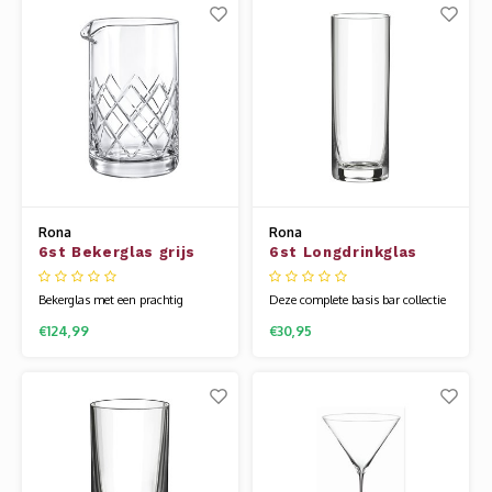
Rona wordt gemaakt van een
(non-)alcoholische dranken. Het
speciale glassamenstelling die
glaswerk van Rona wordt
bekend staat als kristallijn.
gemaakt van een speciale
Hierdoor is het
glassamenstelling die bekend
Rona
Rona
6st Bekerglas grijs
6st Longdrinkglas
Diamond 60cl
34cl Stellar
Bekerglas met een prachtig
Deze complete basis bar collectie
decoratie om al uw cocktails in te
van Stellar is tijdloos en zeer
€124,99
€30,95
mixen. Onze uitgebreide
mooi gemaakt. Het glaswerk van
barcollectie is speciaal voor je
Rona wordt gemaakt van een
samengesteld, voor al uw
speciale glassamenstelling die
(non-)alcoholische dranken. Het
bekend staat als kristallijn.
glaswerk van Rona wordt
Hierdoor is het glas flexibel en
gemaakt van een speciale
veel sterker dan andere glazen.
glassamenstelling die bekend
Uniek