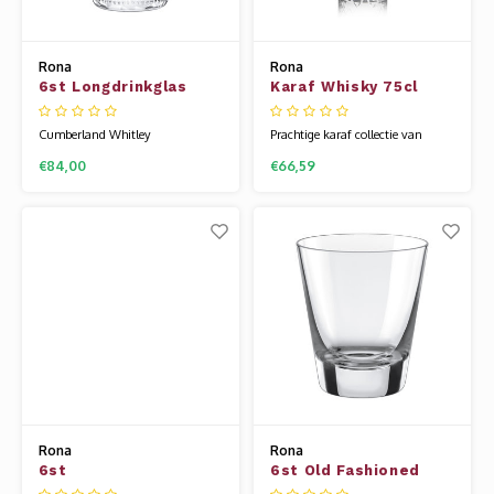
Rona
Rona
6st Longdrinkglas
Karaf Whisky 75cl
39cl Cumberland
Whitley
Cumberland Whitley
Prachtige karaf collectie van
longdrinkglas met een luxe
Rona is er in zowel
€84,00
€66,59
vertikaal decoratie . Deze serie
mondgeblazen als de meer
heeft een stoer en strak design.
prijsbewuste machine gemaakte
Onze uitgebreide barcollectie is
variant. Het glaswerk van Rona
speciaal voor je samengesteld,
wordt gemaakt van een speciale
voor al uw (non-)alcoholische
glassamenstelling die bekend
dranken. Het glaswerk van Rona
staat als kristallijn. Hierdoor is
wordt gemaakt van
het glas flexibel en vee
Rona
Rona
6st
6st Old Fashioned
Martini-/champ.glas
glas 29cl Solar