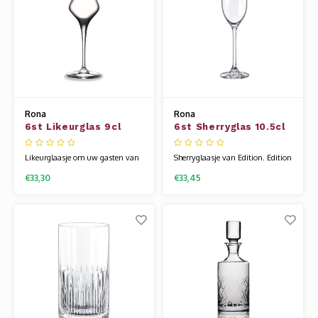
staa
beke
Rona
Rona
6st Likeurglas 9cl
6st Sherryglas 10.5cl
Edition
Edition
Likeurglaasje om uw gasten van
Sherryglaasje van Edition. Edition
een echt aperitief te voorzien.
is een tijdloze glaslijn. Dankzij
€33,30
€33,45
Edition is een tijdloze glaslijn.
zijn stoere uiterlijk en
Dankzij zijn stoere uiterlijk en
weerbaarheid geschikt voor elke
weerbaarheid geschikt voor elke
situatie. Het glaswerk van Rona
situatie. Het glaswerk van Rona
wordt gemaakt van een speciale
wordt gemaakt van een speciale
glassamenstelling die bekend
glassamenstelling die bekend s
staat als kristallijn. Hierdoor is he