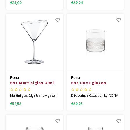
€25,00
€69,24
stoer karakter. Het glaswerk van
groter van stuk, met een prettige
Rona wordt gemaakt van een
brede bovenkant. Het glaswerk
speciale glassamenstelling die
van Rona wordt gemaakt van
bekend staat als kristallijn.
een speciale glassamenstelling die
Hierdoor is het glas flexibel en
bekend staat als kristallijn.
veel sterker dan andere glazen.
Hierdoor is het glas flexibel en vee
Uniek is da
Rona
Rona
6st Martiniglas 39cl
6st Rock glazen
Edge
28.5cl Tribute nr16
Martini glas Edge laat uw gasten
Erik Lorincz Collection by RONA
versteld staan. Deze unieke
glaswerk is diepgaand beïnvloed
€52,56
€60,25
variant op de klassieke vorm is
door Japans minimalisme – een
een echte blikvanger! Edge is een
stijl die zich richt op eenvoud,
moderne en eigentijdse
schone lijnen en een gevoel van
uitgebreide glaslijn van Rona.
stille elegantie. Geïnspireerd door
Het heeft een strak design, is dun
Japanse ontwerpprincipes creëert