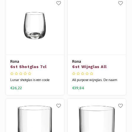
bekend staat als kristallijn.
bekend staat als kristallijn.
Hierdoor is het glas flexibel en
Hierdoor is het glas flexibel en
veel sterker dan andere glazen.
veel sterker dan andere glazen.
Uniek is dat h
Uniek
Rona
Rona
6st Shotglas 7cl
6st Wijnglas All
Lunar
Purpose 59cl Bar
collection
Lunar shotglas is een coole
All purpose wijnglas. De naam
variant op de standaard
zegt het al: dit glas is voor allerlei
€26,22
€39,84
shotglaasjes. Leuk voor de
soorten wijnen en proeverijen te
feestvisite. Onze uitgebreide
gebruiken. Onze uitgebreide
barcollectie is speciaal voor je
barcollectie is speciaal voor je
samengesteld, voor al uw
samengesteld, voor al uw
(non-)alcoholische dranken. Het
(non-)alcoholische dranken. Het
glaswerk van Rona wordt
glaswerk van Rona wordt
gemaakt van een speciale
gemaakt van
glassam