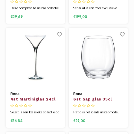
30cl Stellar
Sensual
Deze complete basis bar collectie
Sensual is een zeer exclusieve
van Stellar is tijdloos en zeer
lijn. Het is mondgeblazen, super
€29,69
€199,00
mooi gemaakt. Het glaswerk van
licht en uitermate chique. Het
Rona wordt gemaakt van een
glaswerk van Rona wordt
speciale glassamenstelling die
gemaakt van een speciale
bekend staat als kristallijn.
glassamenstelling die bekend
Hierdoor is het glas flexibel en
staat als kristallijn. Hierdoor is
veel sterker dan andere glazen.
het glas flexibel en veel sterker
Uniek
dan andere gl
Rona
Rona
4st Martiniglas 24cl
6st Sap glas 35cl
Select
Ratio
Select is een klassieke collectie op
Ratio is het ideale instapmodel.
een hoge voet. Uitermate geschikt
Het is laag geprijst en is
€36,84
€27,00
voor de echte wijnliefhebbers die
tegelijkertijd een mooi klassiek
van hoge glazen houden. Het
model dat prachtig is op elke
glaswerk van Rona wordt
gedekte tafel. Het glaswerk van