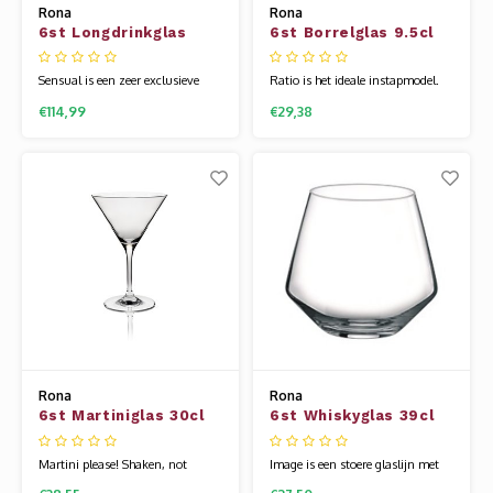
Rona
Rona
6st Longdrinkglas
6st Borrelglas 9.5cl
58cl Sensual
Ratio
Sensual is een zeer exclusieve
Ratio is het ideale instapmodel.
lijn. Het is mondgeblazen, super
Het is laag geprijst en is
€114,99
€29,38
licht en uitermate chique. Het
tegelijkertijd een mooi klassiek
glaswerk van Rona wordt
model dat prachtig is op elke
gemaakt van een speciale
gedekte tafel. Het glaswerk van
glassamenstelling die bekend
Rona wordt gemaakt van een
staat als kristallijn. Hierdoor is
speciale glassamenstelling die
het glas flexibel en veel sterker
bekend staat als kristallijn.
dan andere gl
Hierdoor is
Rona
Rona
6st Martiniglas 30cl
6st Whiskyglas 39cl
Invitation
Image
Martini please! Shaken, not
Image is een stoere glaslijn met
sturred. Invitation is een
zelfvertrouwen. Het is modern