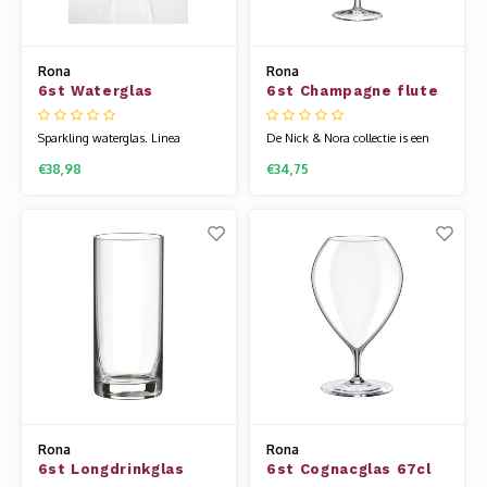
Rona
Rona
6st Waterglas
6st Champagne flute
sparkling 43cl Linea
16clclassic Cocktails
Umana
Sparkling waterglas. Linea
De Nick & Nora collectie is een
Umana is een zeer exclusieve
interessante 4-delige serie die een
€38,98
€34,75
glaslijn, die niet te onderscheiden
mooie aanvulling kan vormen op
is van mondgeblazen glazen. De
uw wijnglazencollectie. Het
collectie is ontworpen door
glaswerk van Rona wordt
sommelier Maurizio Filippi, de
gemaakt van een speciale
beste Italiaanse sommelier in
glassamenstelling die bekend
2016. De uitgebreide collectie
staat als kristallijn. Hierdoor is
heeft voor d
het glas flexib
Rona
Rona
6st Longdrinkglas
6st Cognacglas 67cl