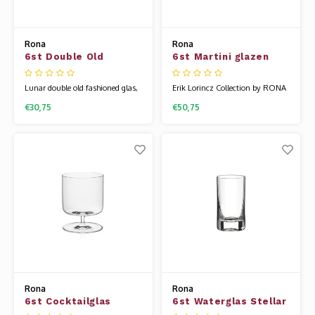
Rona
Rona
6st Double Old
6st Martini glazen
Fashionedglas 46cl
Secco 9cl Tribute
Lunar
nr28
Lunar double old fashioned glas,
Erik Lorincz Collection by RONA
voor die dagen dat het een
glaswerk is diepgaand beïnvloed
€30,75
€50,75
dubbele mag zijn. Onze
door Japans minimalisme – een
uitgebreide barcollectie is speciaal
stijl die zich richt op eenvoud,
voor je samengesteld, voor al je
schone lijnen en een gevoel van
(non-)alcoholische dranken. Het
stille elegantie. Geïnspireerd door
glaswerk van Rona wordt
Japanse ontwerpprincipes creëert
gemaakt van een speciale
Erik stukken die niet allee
glassamenstelling d
Rona
Rona
6st Cocktailglas
6st Waterglas Stellar
Sazerac 28.5cl
19 cl