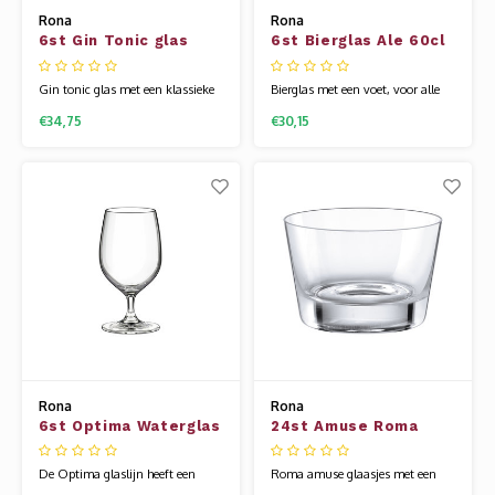
Rona
Rona
6st Gin Tonic glas
6st Bierglas Ale 60cl
63cl Bar
Gin tonic glas met een klassieke
Bierglas met een voet, voor alle
bolling en een unieke voet. Onze
soorten bieren. Image is een
€34,75
€30,15
uitgebreide barcollectie is speciaal
stoere glaslijn met
voor je samengesteld, voor al uw
zelfvertrouwen. Het is modern
(non-)alcoholische dranken. Het
met de gehoekte vorm en stevige
glaswerk van Rona wordt
voet. Het glaswerk van Rona
gemaakt van een speciale
wordt gemaakt van een speciale
glassamenstelling die bekend
glassamenstelling die bekend
staat als
staat als kristallijn
Rona
Rona
6st Optima Waterglas
24st Amuse Roma
31cl
27cl
De Optima glaslijn heeft een
Roma amuse glaasjes met een
klassieke vormgeving met een
moderne V-lijn. Dit glaasje is wat