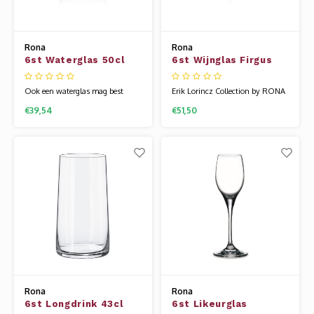
Rona
Rona
6st Waterglas 50cl
6st Wijnglas Firgus
Linea Umana
19.5cl Tribute nr08
Ook een waterglas mag best
Erik Lorincz Collection by RONA
chique zijn. Linea Umana is een
glaswerk is diepgaand beïnvloed
€39,54
€51,50
zeer exclusieve glaslijn, die niet te
door Japans minimalisme – een
onderscheiden is van
stijl die zich richt op eenvoud,
mondgeblazen glazen. De
schone lijnen en een gevoel van
collectie is ontworpen door
stille elegantie. Geïnspireerd door
sommelier Maurizio Filippi, de
Japanse ontwerpprincipes creëert
beste Italiaanse sommelier in
Erik stukken die niet allee
2016. De uitgebreide col
Rona
Rona
6st Longdrink 43cl
6st Likeurglas