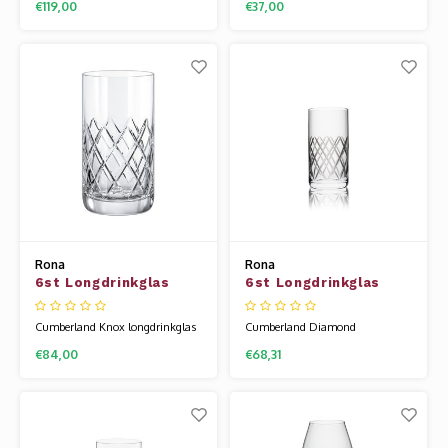
€119,00
€37,00
exclusieve mondgeblazen
een zelfgemaakte pina colada
glaslijn. Het heeft een ongekende
bijvoorbeeld. Edition is een
uitstraling en het is heerlijk om
tijdloze glaslijn. Dankzij zijn
uit te drinken. Ook de
stoere uiterlijk en weerbaarheid
mondgeblazen series van Rona
geschikt voor elke situatie. Het
zijn gemaakt van kristallijn.
glaswerk van Rona wordt
Hierdoor zijn ze een beetje
gemaakt van
Rona
Rona
6st Longdrinkglas
6st Longdrinkglas
39cl Cumberland Knox
39cl Cumberland
Diamond
Cumberland Knox longdrinkglas
Cumberland Diamond
met een wat grover decoratie .
longdrinkgas met een decoratie in
€84,00
€68,31
Het design geeft het glas een stoer
de vorm van een diamant. Deze
en strak karakter. Onze
serie heeft een stoer en strak
uitgebreide barcollectie is speciaal
design. Onze uitgebreide
voor je samengesteld, voor al uw
barcollectie is speciaal voor je
(non-)alcoholische dranken. Het
samengesteld, voor al uw
glaswerk van Rona wordt
(non-)alcoholische dranken. Het