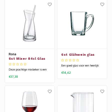
voet. Het glaswerk van Rona
wordt gemaakt van een speciale
wordt gemaakt van een speciale
glassamenstelling die bekend
glassamenstelling die bekend
staat als kristallijn. Hierdoor is
staat als kristallijn.
het glas flexibel e
Rona
6st Glühwein glas
6st Mixer 84cl Glas
32cl
Een goed glas voor een heerlijk
Deze prachtige mixbeker is een
glaasje glühwein bij de kachel.
€14,62
'must have' voor de moderne en
€37,38
creatieve barcollectie. Het
glaswerk van Rona wordt
gemaakt van een speciale
glassamenstelling die bekend
staat als kristallijn. Hierdoor is
het glas flexibel en veel sterker
dan andere glazen.