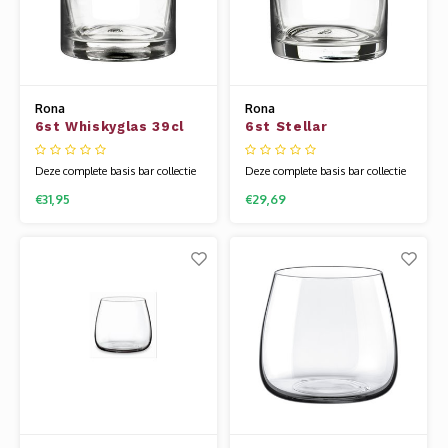
Rona
Rona
6st Whiskyglas 39cl
6st Stellar
Stellar
Whiskyglas 28cl
Deze complete basis bar collectie
Deze complete basis bar collectie
van Stellar is tijdloos en zeer
van Stellar is tijdloos en zeer
€31,95
€29,69
mooi gemaakt. Het glaswerk van
mooi gemaakt. Het glaswerk van
Rona wordt gemaakt van een
Rona wordt gemaakt van een
speciale glassamenstelling die
speciale glassamenstelling die
bekend staat als kristallijn.
bekend staat als kristallijn.
Hierdoor is het glas flexibel en
Hierdoor is het glas flexibel en
veel sterker dan andere glazen.
veel sterker dan andere glazen.
Uniek
Uniek