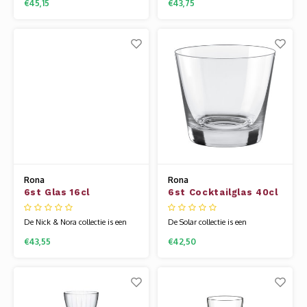
€45,15
€43,75
mooie aanvulling kan vormen op
mooie aanvulling kan vormen op
uw wijnglazencollectie. Het
uw wijnglazencollectie. Het
glaswerk van Rona wordt
glaswerk van Rona wordt
gemaakt van een speciale
gemaakt van een speciale
glassamenstelling die bekend
glassamenstelling die bekend
staat als kristallijn. Hierdoor is
staat als kristallijn. Hierdoor is
het glas flexib
het glas flexib
Rona
Rona
6st Glas 16cl
6st Cocktailglas 40cl
Nick&Nora Classic
Solar
Cocktails Vintage
De Nick & Nora collectie is een
De Solar collectie is een
interessante 4-delige serie die een
interessante optie voor uw
€43,55
€42,50
mooie aanvulling kan vormen op
drinkbeker serie. Het glaswerk
uw wijnglazencollectie. Het
van Rona wordt gemaakt van
glaswerk van Rona wordt
een speciale glassamenstelling die
gemaakt van een speciale
bekend staat als kristallijn.
glassamenstelling die bekend
Hierdoor is het glas flexibel en
staat als kristallijn. Hierdoor is
veel sterker dan andere glazen.