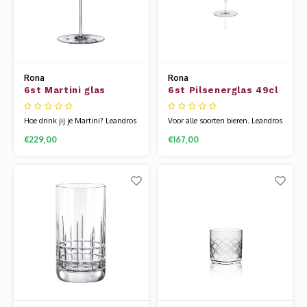
Rona
Rona
6st Martini glas
6st Pilsenerglas 49cl
Leandros
Leandros
Hoe drink jij je Martini? Leandros
Voor alle soorten bieren. Leandros
is een zeer exclusieve
is een zeer exclusieve
€229,00
€167,00
mondgeblazen glaslijn. Het heeft
mondgeblazen glaslijn. Het heeft
een ongekende uitstraling en het
een ongekende uitstraling en het
is heerlijk om uit te drinken. Ook
is heerlijk om uit te drinken. Ook
de mondgeblazen series van
de mondgeblazen series van
Rona zijn gemaakt van
Rona zijn gemaakt van
kristallijn. Hierdoor zijn ze een
kristallijn. Hierdoor zijn ze een
beetje flexib
beetje flexib