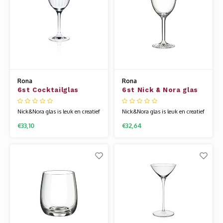
het glas flexib
Uniek is dat h
Rona
Rona
6st Cocktailglas
6st Nick & Nora glas
Nick&Nora ribbel 16cl
16cl Classic Cocktails
Nick&Nora glas is leuk en creatief
Nick&Nora glas is leuk en creatief
voor de presentatie voor alle
voor de presentatie voor alle
€33,10
€32,64
soorten dranken. Het glaswerk
soorten dranken. Het glaswerk
van Rona wordt gemaakt van
van Rona wordt gemaakt van
een speciale glassamenstelling die
een speciale glassamenstelling die
bekend staat als kristallijn.
bekend staat als kristallijn.
Hierdoor is het glas flexibel en
Hierdoor is het glas flexibel en
veel sterker dan andere glazen.
veel sterker dan andere glazen.
Uni
Uni