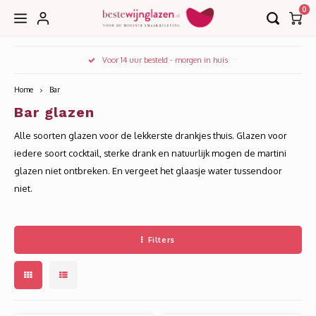
0
Hoofdmenu / accessoires
Hoofdmenu / collecties
Hoofdmenu / bar
Voor 14 uur besteld - morgen in huis
Accessoires
Collecties
Bar
Home
Bar
Bar glazen
Borrel
Decanteerkaraffen
EDGE
Alle soorten glazen voor de lekkerste drankjes thuis. Glazen voor
Bier
Karaffen
EDITION
iedere soort cocktail, sterke drank en natuurlijk mogen de martini
glazen niet ontbreken. En vergeet het glaasje water tussendoor
Cognac
Kurkentrekkers
IMAGE
niet.
Cocktail
Wijnkoelers
INVITATION
Filters
Gin
Wijntasjes
LE VIN
Grappa
LEANDROS