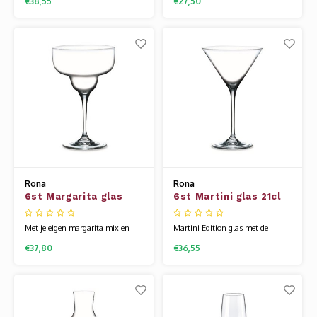
€38,55
€27,50
klassieke collectie. Het glas is
met de gehoekte vorm en stevige
prachtig slank en heeft een zeer
voet. Het glaswerk van Rona
fijne drinkrand. Het glaswerk van
wordt gemaakt van een speciale
Rona wordt gemaakt van een
glassamenstelling die bekend
speciale glassamenstelling die
staat als kristallijn. Hierdoor is
bekend staat als kristallijn.
het glas flexibel en veel sterker
Hierdoor is
dan
Rona
Rona
6st Margarita glas
6st Martini glas 21cl
34cl Edition
Edition 21cl
Met je eigen margarita mix en
Martini Edition glas met de
deze glazen steel je de show.
klassieke vorm en een bescheiden
€37,80
€36,55
Edition is een tijdloze glaslijn.
maat. Edition is een tijdloze
Dankzij zijn stoere uiterlijk en
glaslijn. Dankzij zijn stoere
weerbaarheid geschikt voor elke
uiterlijk en weerbaarheid geschikt
situatie. Het glaswerk van Rona
voor elke situatie. Het glaswerk
wordt gemaakt van een speciale
van Rona wordt gemaakt van
glassamenstelling die bekend
een speciale glassamenstelling die