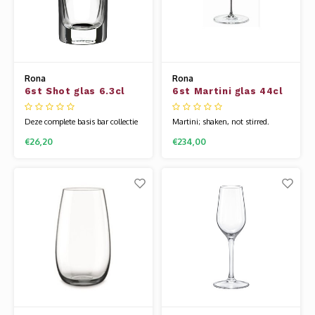
Rona
Rona
6st Shot glas 6.3cl
6st Martini glas 44cl
Stellar
Sensual
Deze complete basis bar collectie
Martini; shaken, not stirred.
van Stellar is tijdloos en zeer
Sensual is een zeer exclusieve
€26,20
€234,00
mooi gemaakt. Het glaswerk van
lijn. Het is mondgeblazen, super
Rona wordt gemaakt van een
licht en uitermate chique. Het
speciale glassamenstelling die
glaswerk van Rona wordt
bekend staat als kristallijn.
gemaakt van een speciale
Hierdoor is het glas flexibel en
glassamenstelling die bekend
veel sterker dan andere glazen.
staat als kristallijn. Hierdoor is
Uniek
het glas flexibel