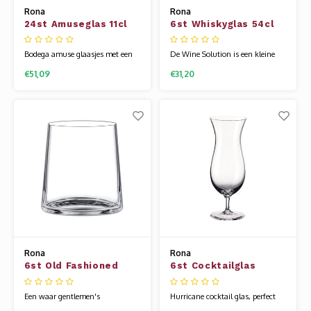
Rona
Rona
24st Amuseglas 11cl
6st Whiskyglas 54cl
Bodega
Wine Solutions
Bodega amuse glaasjes met een
De Wine Solution is een kleine
moderne V-lijn. Dit glaasje is
collectie en is leuk om extra te
€51,09
€31,20
mooi laag, waardoor het ideaal is
hebben voor diverse soorten
voor kleinere serveringen. Het
dranken of om weg te geven als
glaswerk van Rona wordt
cadeautje. Het glaswerk van
gemaakt van een speciale
Rona wordt gemaakt van een
glassamenstelling die bekend
speciale glassamenstelling die
staat als kristallijn. Hierdoor is
bekend staat als kristallijn.
het glas flexibe
Hierdoor is het
Rona
Rona
6st Old Fashioned
6st Cocktailglas
glas 54cl Leandros
46.5cl Hurricane
Edition
Een waar gentlemen's
Hurricane cocktail glas, perfect
whiskyglas. Leandros is een zeer
om de zon in huis te halen met