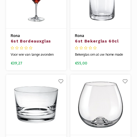
Rona
Rona
6st Bordeauxglas
6st Bekerglas 60cl
59cl Edition
Voor wie van lange avonden
Bekerglas om al uw home made
houdt, met een groot glas wijn.
cocktails in te mixen. Onze
€39,27
€55,00
Edition is een tijdloze glaslijn.
uitgebreide barcollectie is speciaal
Dankzij zijn stoere uiterlijk en
voor je samengesteld, voor al uw
weerbaarheid geschikt voor elke
(non-)alcoholische dranken. Het
situatie. Het glaswerk van Rona
glaswerk van Rona wordt
wordt gemaakt van een speciale
gemaakt van een speciale
glassamenstelling die bekend
glassamenstelling die bekend
staat
staat als kristall