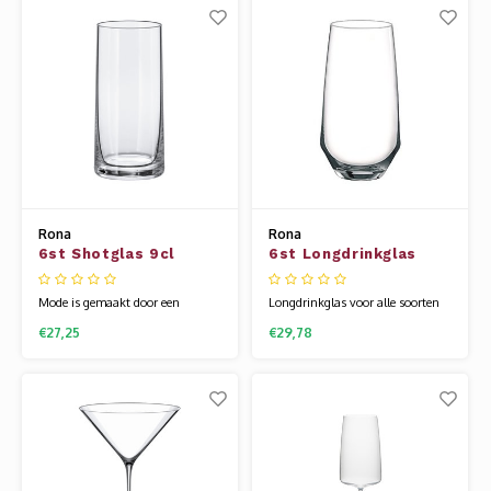
gemaakt van een speciale
Rona wordt gemaakt van een
glassamenstelling die bekend
speciale glassamenstelling die
staat als kristallijn. Hierdoor is
bekend staat als kristallijn.
het glas
Hierdoor is
Rona
Rona
6st Shotglas 9cl
6st Longdrinkglas
Mode
46cl Image
Mode is gemaakt door een
Longdrinkglas voor alle soorten
nieuwe techniek om wijnglazen
sap en fris. Image is een stoere
€27,25
€29,78
te blazen. Het resultaat is een
glaslijn met zelfvertrouwen. Het
modern, dun strak model. Uit een
is modern met de gehoekte vorm
stuk vervaardigd. Gelazerde
en stevige voet. Het glaswerk van
randen die chippen voorkomt en
Rona wordt gemaakt van een
desondanks de hoge kwaliteit
speciale glassamenstelling die
zeer betaalbaar is. Ideaal
bekend staat als kristallijn. Hier
eigentijds wijnglas.