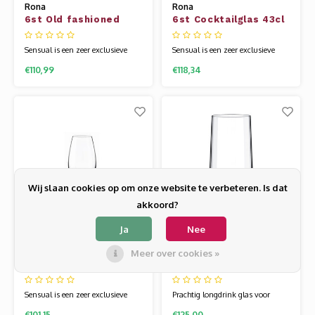
Rona
Rona
6st Old fashioned
6st Cocktailglas 43cl
59cl Sensual
Sensual
Sensual is een zeer exclusieve
Sensual is een zeer exclusieve
lijn. Het is mondgeblazen, super
lijn. Het is mondgeblazen, super
€110,99
€118,34
licht en uitermate chique. Het
licht en uitermate chique. Het
glaswerk van Rona wordt
glaswerk van Rona wordt
gemaakt van een speciale
gemaakt van een speciale
glassamenstelling die bekend
glassamenstelling die bekend
staat als kristallijn. Hierdoor is
staat als kristallijn. Hierdoor is
het glas flexibel en veel sterker
het glas flexibel en veel sterker
dan andere gl
dan andere gl
Wij slaan cookies op om onze website te verbeteren. Is dat
akkoord?
Ja
Nee
Rona
Rona
Meer over cookies »
6st Juice tumbler
6st Longdrinkglas
30cl Sensual
57cl Leandros
Sensual is een zeer exclusieve
Prachtig longdrink glas voor
lijn. Het is mondgeblazen, super
water, sap en fris met extra
€101,15
€125,00