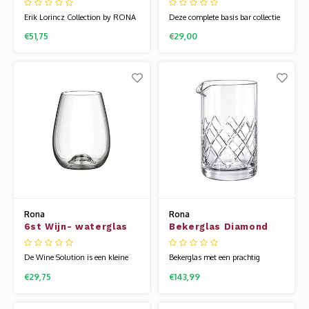
Tribute nr06
Erik Lorincz Collection by RONA
Deze complete basis bar collectie
glaswerk is diepgaand beïnvloed
van Stellar is tijdloos en zeer
€51,75
€29,00
door Japans minimalisme – een
mooi gemaakt. Het glaswerk van
stijl die zich richt op eenvoud,
Rona wordt gemaakt van een
schone lijnen en een gevoel van
speciale glassamenstelling die
stille elegantie. Geïnspireerd door
bekend staat als kristallijn.
Japanse ontwerpprincipes creëert
Hierdoor is het glas flexibel en
Erik stukken die niet allee
veel sterker dan andere glazen.
Uniek
Rona
Rona
6st Wijn- waterglas
Bekerglas Diamond
46cl Wine Solutions
60cl
De Wine Solution is een kleine
Bekerglas met een prachtig
collectie en is leuk om extra te
decoratie om al uw cocktails in te
€29,75
€143,99
hebben voor diverse soorten
mixen. Onze uitgebreide
dranken of om weg te geven als
barcollectie is speciaal voor je
cadeautje. Het glaswerk van
samengesteld, voor al uw