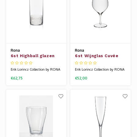
gemaakt
glaswerk van Rona wordt g
Rona
Rona
6st Highball glazen
6st Wijnglas Cuvée
34.5cl Tribute nr12
34cl Tribute nr11
Erik Lorincz Collection by RONA
Erik Lorincz Collection by RONA
glaswerk is diepgaand beïnvloed
glaswerk is diepgaand beïnvloed
€62,75
€52,00
door Japans minimalisme – een
door Japans minimalisme – een
stijl die zich richt op eenvoud,
stijl die zich richt op eenvoud,
schone lijnen en een gevoel van
schone lijnen en een gevoel van
stille elegantie. Geïnspireerd door
stille elegantie. Geïnspireerd door
Japanse ontwerpprincipes creëert
Japanse ontwerpprincipes creëert
Erik stukken die niet allee
Erik stukken die niet allee