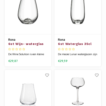
gemaakt en heeft een hele fijne
Erik stukken die niet allee
drinkra
Rona
Rona
6st Wijn- waterglas
6st Waterglas 35cl
33cl Wine Solutions
Lunar
De Wine Solution is een kleine
De mooie Lunar waterglazen zijn
collectie en is leuk om extra te
een ware eye catcher. Het
€29,87
€29,59
hebben voor diverse soorten
glaswerk van Rona wordt
dranken of om weg te geven als
gemaakt van een speciale
cadeautje. Het glaswerk van
glassamenstelling die bekend
Rona wordt gemaakt van een
staat als kristallijn. Hierdoor is
speciale glassamenstelling die
het glas flexibel en veel sterker
bekend staat als kristallijn.
dan andere glazen. Uniek is dat
Hierdoor is het
het glas uit een s