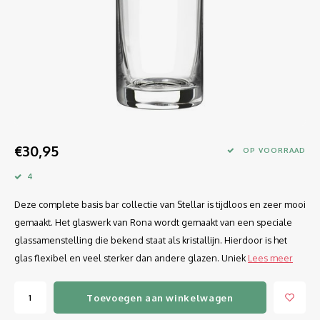
Longdrink
LINEA UMANA
Likeur
LUNAR
Mixbeker
MARTINA
Margaritaglas
MEDEIA
€30,95
Martini
MODE
OP VOORRAAD
4
Sap
OPTIMA
Deze complete basis bar collectie van Stellar is tijdloos en zeer mooi
Sherry
RATIO
gemaakt. Het glaswerk van Rona wordt gemaakt van een speciale
glassamenstelling die bekend staat als kristallijn. Hierdoor is het
Syrah / Pinot Noir
SELECT
glas flexibel en veel sterker dan andere glazen. Uniek
Lees meer
Water glazen
SENSUAL
Toevoegen aan winkelwagen