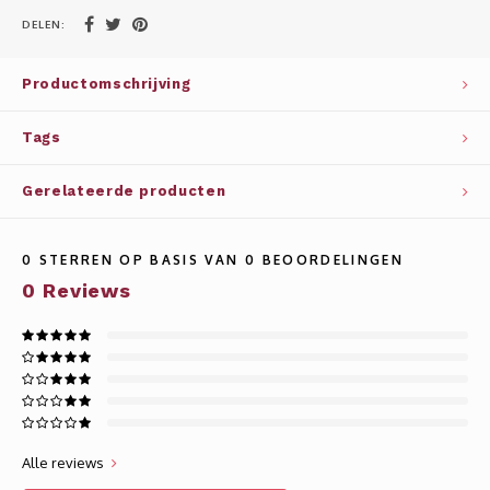
Whisky
SOLAR
DELEN:
Glühwein glazen
STELLAR
Productomschrijving
WINE SOLUTIONS
Tags
TRIBUTE COLLECTION BY ERIK LORINCZ
Gerelateerde producten
0
STERREN OP BASIS VAN
0
BEOORDELINGEN
0
Reviews
Alle reviews