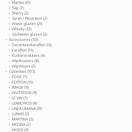
Martini
(10)
Longdrink
LINEA UMANA
Sap
(7)
Sherry
(2)
Likeur
LUNAR
Syrah / Pinot Noir
(2)
Water glazen
(21)
Whisky
(32)
Mixbeker
MARTINA
Glühwein glazen
(2)
Accessoires
(50)
Decanteerkaraffen
(13)
Margaritaglas
MEDEIA
Karaffen
(15)
Kurkentrekkers
(6)
Wijnkoelers
(8)
Martini
MODE
Wijntasjes
(2)
Collecties
(103)
Sap
OPTIMA
EDGE
(7)
EDITION
(15)
IMAGE
(11)
Sherry
RATIO
INVITATION
(9)
LE VIN
(7)
LEANDROS
(8)
Syrah / Pinot Noir
SELECT
LINEA UMANA
(10)
LUNAR
(2)
MARTINA
(5)
Water glazen
SENSUAL
MEDEIA
(2)
MODE
(9)