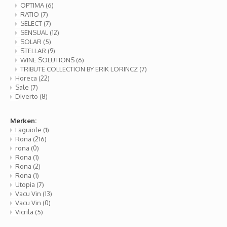
Whisky
SOLAR
OPTIMA
(6)
RATIO
(7)
SELECT
(7)
Glühwein glazen
STELLAR
SENSUAL
(12)
SOLAR
(5)
STELLAR
(9)
WINE SOLUTIONS
WINE SOLUTIONS
(6)
TRIBUTE COLLECTION BY ERIK LORINCZ
(7)
TRIBUTE COLLECTION BY ERIK LORINCZ
Horeca
(22)
Sale
(7)
Diverto
(8)
Merken:
Laguiole
(1)
Rona
(216)
rona
(0)
Rona
(1)
Rona
(2)
Rona
(1)
Utopia
(7)
Vacu Vin
(13)
Vacu Vin
(0)
Vicrila
(5)