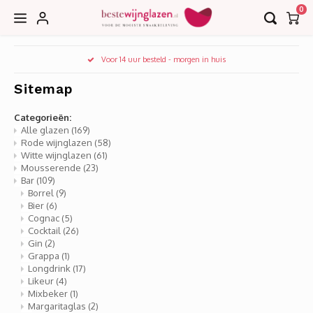
0
Hoofdmenu / accessoires
Hoofdmenu / collecties
Hoofdmenu / bar
Voor 14 uur besteld - morgen in huis
Accessoires
Collecties
Bar
Sitemap
Borrel
Decanteerkaraffen
EDGE
Categorieën:
Alle glazen
(169)
Rode wijnglazen
(58)
Bier
Karaffen
EDITION
Witte wijnglazen
(61)
Mousserende
(23)
Bar
(109)
Cognac
Kurkentrekkers
IMAGE
Borrel
(9)
Bier
(6)
Cognac
(5)
Cocktail
Wijnkoelers
INVITATION
Cocktail
(26)
Gin
(2)
Gin
Wijntasjes
LE VIN
Grappa
(1)
Longdrink
(17)
Likeur
(4)
Grappa
LEANDROS
Mixbeker
(1)
Margaritaglas
(2)