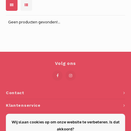
Longdrink
LINEA UMANA
Likeur
LUNAR
Geen producten gevonden!...
Mixbeker
MARTINA
Margaritaglas
MEDEIA
Martini
MODE
Volg ons
Sap
OPTIMA
Sherry
RATIO
Contact
Syrah / Pinot Noir
SELECT
Klantenservice
Mijn account
Water glazen
SENSUAL
Wij slaan cookies op om onze website te verbeteren. Is dat
akkoord?