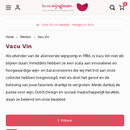
0
Hoofdmenu / accessoires
Hoofdmenu / collecties
Hoofdmenu / bar
Voor 14 uur besteld - morgen in huis
Accessoires
Collecties
Bar
Home
Merken
Vacu Vin
Vacu Vin
Borrel
Decanteerkaraffen
EDGE
Als uitvinder van de allereerste wijnpomp in 1986, is Vacu Vin niet stil
Bier
Karaffen
EDITION
blijven staan. Inmiddels hebben ze een scala aan innovatieve en
hoogwaardige wijn- en baraccessoires die wij met trot aan onze
Cognac
Kurkentrekkers
IMAGE
collectie hebben toegevoegd, met als doel het genot en de
beleving van jouw favoriete drankje te vergroten. Mede dankzij de
Cocktail
Wijnkoelers
INVITATION
passie voor wijn, Dutch Design en sociaal maatschappelijk karakter,
staan ze bekend om onze kwaliteit.
Gin
Wijntasjes
LE VIN
Grappa
LEANDROS
Filters