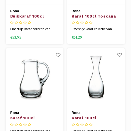
Rona
Rona
Buikkaraf 100cl
Karaf 100cl Toscana
recht model
Prachtige karaf collectie van
Prachtige karaf collectie van
Rona is er in zowel
Rona is er in zowel
€53,95
€51,29
mondgeblazen als de meer
mondgeblazen als de meer
prijsbewuste machine gemaakte
prijsbewuste machine gemaakte
variant. Het glaswerk van Rona
variant. Het glaswerk van Rona
wordt gemaakt van een speciale
wordt gemaakt van een speciale
glassamenstelling die bekend
glassamenstelling die bekend
staat als kristallijn. Hierdoor is
staat als kristallijn. Hierdoor is
het glas flexibel en vee
het glas flexibel en vee
Rona
Rona
Karaf 100cl
Karaf 100cl
112x287mm H 2821
Prachtige karaf collectie van
Prachtige karaf collectie van