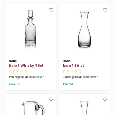
prijsbewuste machine gemaakte
prijsbewuste machine gemaakte
variant. Het glaswerk van Rona
variant. Het glaswerk van Rona
wordt gemaakt van een speciale
wordt gemaakt van een speciale
glassamenstelling die bekend
glassamenstelling die bekend
staat als kristallijn. Hierdoor is
staat als kristallijn. Hierdoor is
het glas flexibel en vee
het glas flexibel en vee
Rona
Rona
Karaf Whisky 75cl
karaf 50 cl
Prachtige karaf collectie van
Prachtige karaf collectie van
Rona is er in zowel
Rona is er in zowel
€66,59
€41,94
mondgeblazen als de meer
mondgeblazen als de meer
prijsbewuste machine gemaakte
prijsbewuste machine gemaakte
variant. Het glaswerk van Rona
variant. Het glaswerk van Rona
wordt gemaakt van een speciale
wordt gemaakt van een speciale
glassamenstelling die bekend
glassamenstelling die bekend
staat als kristallijn. Hierdoor is
staat als kristallijn. Hierdoor is
het glas flexibel en vee
het glas flexibel en vee