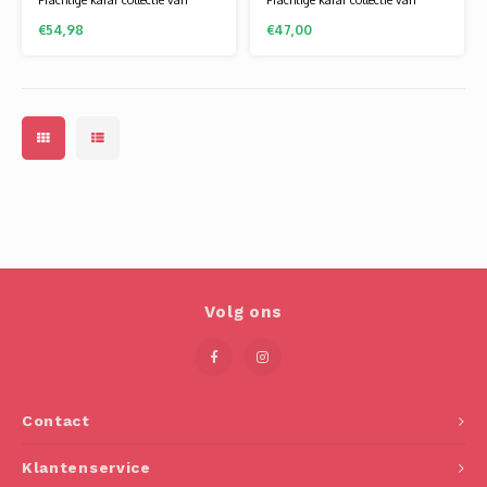
Rona is er in zowel
Rona is er in zowel
€54,98
€47,00
mondgeblazen als de meer
mondgeblazen als de meer
prijsbewuste machine gemaakte
prijsbewuste machine gemaakte
variant. Het glaswerk van Rona
variant. Het glaswerk van Rona
wordt gemaakt van een speciale
wordt gemaakt van een speciale
glassamenstelling die bekend
glassamenstelling die bekend
staat als kristallijn. Hierdoor is
staat als kristallijn. Hierdoor is
het glas flexibel en vee
het glas flexibel en vee
Volg ons
Contact
Klantenservice