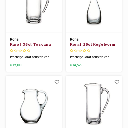
Rona
Rona
Karaf 35cl Toscana
Karaf 25cl Kegelvorm
recht model
Prachtige karaf collectie van
Prachtige karaf collectie van
Rona is er in zowel
Rona is er in zowel
€39,00
€34,56
mondgeblazen als de meer
mondgeblazen als de meer
prijsbewuste machine gemaakte
prijsbewuste machine gemaakte
variant. Het glaswerk van Rona
variant. Het glaswerk van Rona
wordt gemaakt van een speciale
wordt gemaakt van een speciale
glassamenstelling die bekend
glassamenstelling die bekend
staat als kristallijn. Hierdoor is
staat als kristallijn. Hierdoor is
het glas flexibel en vee
het glas flexibel en vee