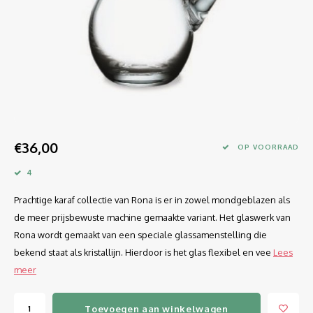
Longdrink
LINEA UMANA
Likeur
LUNAR
Mixbeker
MARTINA
Margaritaglas
MEDEIA
€36,00
Martini
MODE
OP VOORRAAD
4
Sap
OPTIMA
Prachtige karaf collectie van Rona is er in zowel mondgeblazen als
Sherry
RATIO
de meer prijsbewuste machine gemaakte variant. Het glaswerk van
Rona wordt gemaakt van een speciale glassamenstelling die
Syrah / Pinot Noir
SELECT
bekend staat als kristallijn. Hierdoor is het glas flexibel en vee
Lees
meer
Water glazen
SENSUAL
Toevoegen aan winkelwagen