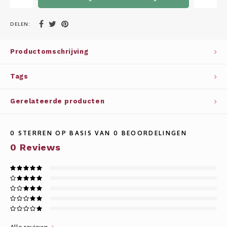
Whisky
SOLAR
DELEN:
Glühwein glazen
STELLAR
Productomschrijving
WINE SOLUTIONS
Tags
TRIBUTE COLLECTION BY ERIK LORINCZ
Gerelateerde producten
0
STERREN OP BASIS VAN
0
BEOORDELINGEN
0
Reviews