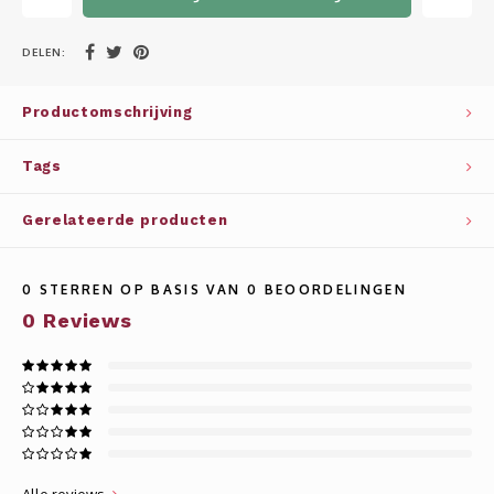
Whisky
SOLAR
DELEN:
Glühwein glazen
STELLAR
Productomschrijving
WINE SOLUTIONS
Tags
TRIBUTE COLLECTION BY ERIK LORINCZ
Gerelateerde producten
0
STERREN OP BASIS VAN
0
BEOORDELINGEN
0
Reviews