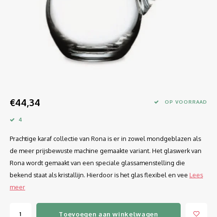
Longdrink
LINEA UMANA
Likeur
LUNAR
Mixbeker
MARTINA
Margaritaglas
MEDEIA
€44,34
Martini
MODE
OP VOORRAAD
4
Sap
OPTIMA
Prachtige karaf collectie van Rona is er in zowel mondgeblazen als
Sherry
RATIO
de meer prijsbewuste machine gemaakte variant. Het glaswerk van
Rona wordt gemaakt van een speciale glassamenstelling die
Syrah / Pinot Noir
SELECT
bekend staat als kristallijn. Hierdoor is het glas flexibel en vee
Lees
meer
Water glazen
SENSUAL
Toevoegen aan winkelwagen