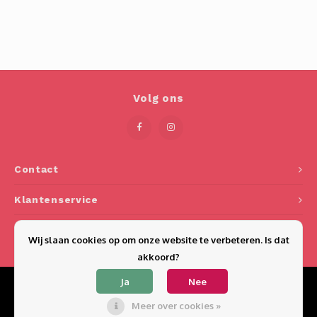
Volg ons
Contact
Klantenservice
Mijn account
Wij slaan cookies op om onze website te verbeteren. Is dat
akkoord?
Ja
Nee
Meer over cookies »
© Copyright 2026 Bestewijnglazen.nl - Powered by
Lightspeed
- Theme by