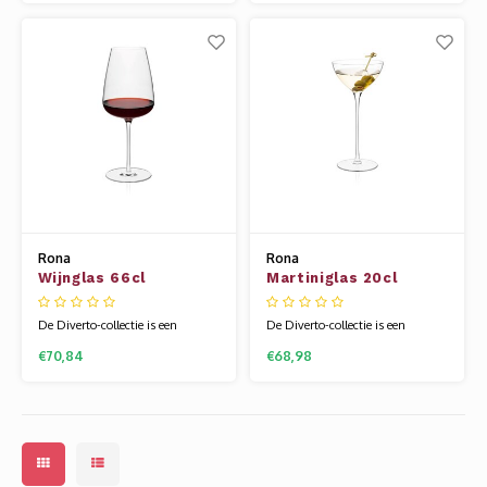
ultralicht glaswerk. Het
ultralicht glaswerk. Het
combineren van klassieke en
combineren van klassieke en
moderne ontwerpstijlen in één
moderne ontwerpstijlen in één
lijn is niet alleen vooruitstrevend
lijn is niet alleen vooruitstrevend
en logisch, maar geeft de
en logisch, maar geeft de
gebruiker ook de moge
gebruiker ook de moge
Rona
Rona
Wijnglas 66cl
Martiniglas 20cl
"Diverto' Kristal Ultra
'Diverto' Kristal Ultra
Light
Light
De Diverto-collectie is een
De Diverto-collectie is een
innovatieve benadering van een
innovatieve benadering van een
€70,84
€68,98
professionele productlijn van
professionele productlijn van
ultralicht glaswerk. Het
ultralicht glaswerk. Het
combineren van klassieke en
combineren van klassieke en
moderne ontwerpstijlen in één
moderne ontwerpstijlen in één
lijn is niet alleen vooruitstrevend
lijn is niet alleen vooruitstrevend
en logisch, maar geeft de
en logisch, maar geeft de
gebruiker ook de moge
gebruiker ook de moge