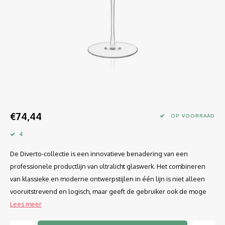
Longdrink
LINEA UMANA
Likeur
LUNAR
Mixbeker
MARTINA
Margaritaglas
MEDEIA
Martini
MODE
€74,44
OP VOORRAAD
Sap
OPTIMA
4
De Diverto-collectie is een innovatieve benadering van een
Sherry
RATIO
professionele productlijn van ultralicht glaswerk. Het combineren
Syrah / Pinot Noir
SELECT
van klassieke en moderne ontwerpstijlen in één lijn is niet alleen
vooruitstrevend en logisch, maar geeft de gebruiker ook de moge
Water glazen
SENSUAL
Lees meer