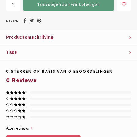
Whisky
SOLAR
Toevoegen aan winkelwagen
Glühwein glazen
STELLAR
DELEN:
WINE SOLUTIONS
Productomschrijving
TRIBUTE COLLECTION BY ERIK LORINCZ
Tags
0
STERREN OP BASIS VAN
0
BEOORDELINGEN
0
Reviews
Alle reviews