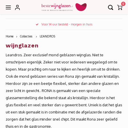
0
Hoofdmenu / accessoires
Hoofdmenu / collecties
Hoofdmenu / bar
Voor 14 uur besteld - morgen in huis
Accessoires
Collecties
Bar
Home
Collecties
LEANDROS
wijnglazen
Borrel
Decanteerkaraffen
EDGE
Leandros. Zeer exclusief mond geblazen wijnglas. Niet te
Bier
Karaffen
EDITION
omschrijven eigenlijk. Zeker niet voor iedereen weggelegd om te
kopen. Maar prachtig om naar te kijken en heerlijk om uit te drinken.
Cognac
Kurkentrekkers
IMAGE
Ook de mond geblazen series van Rona zijn gemaakt van kristallijn.
Hierdoor zijn ze een beetje flexibel, sterker dan andere glazen en
Cocktail
Wijnkoelers
INVITATION
zeer licht in gewicht.. RONA is gemaakt van een speciale
glassamenstelling die bekend staat als kristallijn. Hierdoor is het
Gin
Wijntasjes
LE VIN
glas flexibel en veel sterker dan u gewent bent. Uniek is dat het glas
uit een stuk gemaakt is in combinatie met de afgelazerde randen die
Grappa
zorgen dat het glas minder snel chipt. Dit maakt Rona zeer geliefd
LEANDROS
thuis en in de gastronomie.