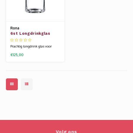
Rona
6st Longdrinkglas
57cl Leandros
Prachtig longdrink glas voor
water, sap en fris met extra
€125,00
inhoud. Leandros is een zeer
exclusieve mondgeblazen
glaslijn. Het heeft een ongekende
uitstraling en het is heerlijk om
uit te drinken. Ook de
mondgeblazen series van Rona
zijn gemaakt van kristal
Volg ons