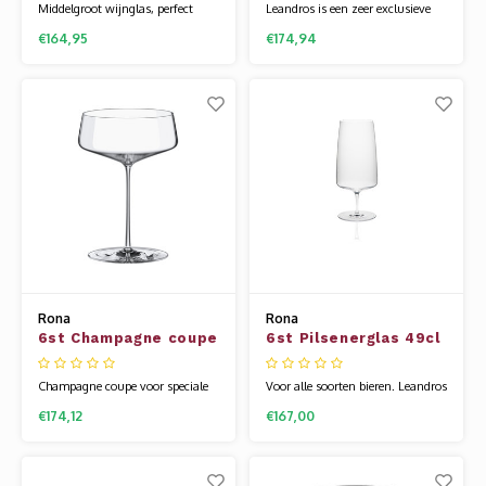
Whisky
Middelgroot wijnglas, perfect
Leandros is een zeer exclusieve
voor lekker lang tafelen. Leandros
mondgeblazen glaslijn. Het heeft
€164,95
€174,94
SOLAR
is een zeer exclusieve
een ongekende uitstraling en het
Glühwein glazen
mondgeblazen glaslijn. Het heeft
is heerlijk om uit te drinken. Ook
een ongekende uitstraling en het
de mondgeblazen series van
STELLAR
is heerlijk om uit te drinken. Ook
Rona zijn gemaakt van
de mondgeblazen series van
kristallijn. Hierdoor zijn ze een
Rona zijn gemaakt van
beetje flexibel, sterker dan andere
WINE SOLUTIONS
kristallijn. Hier
gla
TRIBUTE COLLECTION BY ERIK LORINCZ
Rona
Rona
6st Champagne coupe
6st Pilsenerglas 49cl
54cl Leandros
Leandros
Champagne coupe voor speciale
Voor alle soorten bieren. Leandros
gelegenheden. Leandros is een
is een zeer exclusieve
€174,12
€167,00
zeer exclusieve mondgeblazen
mondgeblazen glaslijn. Het heeft
glaslijn. Het heeft een ongekende
een ongekende uitstraling en het
uitstraling en het is heerlijk om
is heerlijk om uit te drinken. Ook
uit te drinken. Ook de
de mondgeblazen series van