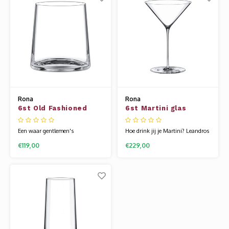
mondgeblazen series van Rona
Rona zijn gemaakt van
zijn gemaakt van kristallijn.
kristallijn. Hierdoor zijn ze een
Hierdoor zijn ze
beetje flexib
Rona
Rona
6st Old Fashioned
6st Martini glas
glas 54cl Leandros
Leandros
Een waar gentlemen's
Hoe drink jij je Martini? Leandros
whiskyglas. Leandros is een zeer
is een zeer exclusieve
€119,00
€229,00
exclusieve mondgeblazen
mondgeblazen glaslijn. Het heeft
glaslijn. Het heeft een ongekende
een ongekende uitstraling en het
uitstraling en het is heerlijk om
is heerlijk om uit te drinken. Ook
uit te drinken. Ook de
de mondgeblazen series van
mondgeblazen series van Rona
Rona zijn gemaakt van
zijn gemaakt van kristallijn.
kristallijn. Hierdoor zijn ze een
Hierdoor zijn ze een beetje
beetje flexib