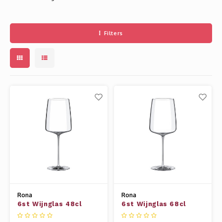
Longdrink
LINEA UMANA
Likeur
Filters
LUNAR
Mixbeker
MARTINA
Margaritaglas
MEDEIA
Martini
MODE
Sap
OPTIMA
Sherry
RATIO
Syrah / Pinot Noir
SELECT
Rona
Rona
Water glazen
6st Wijnglas 48cl
6st Wijnglas 68cl
Leandros
Leandros
SENSUAL