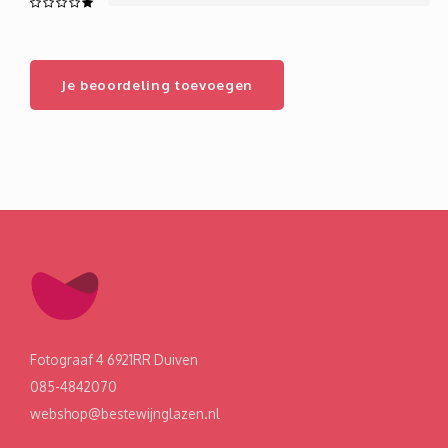
Je beoordeling toevoegen
Fotograaf 4 6921RR Duiven
085-4842070
webshop@bestewijnglazen.nl