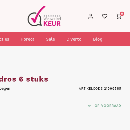
0
cties
Horeca
Sale
Diverto
Blog
dros 6 stuks
voegen
ARTIKELCODE
21000785
OP VOORRAAD