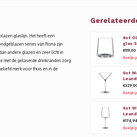
Gerelateerd
lazen glaslijn. Het heeft een
6st O
 mondgeblazen series van Rona zijn
glas 
€119,00
 dan andere glazen en zeer licht in
Bekijk 
atie met de gelaserde drinkranden zorg
eliefd merk voor thuis en in de
6st Ma
Leand
€229,0
Bekijk 
6st W
Leand
€174,9
Bekijk 