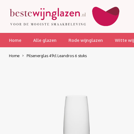
Home
Alle glazen
Rode wijnglazen
Witte wi
Home
Pilsenerglas 49cl Leandros 6 stuks