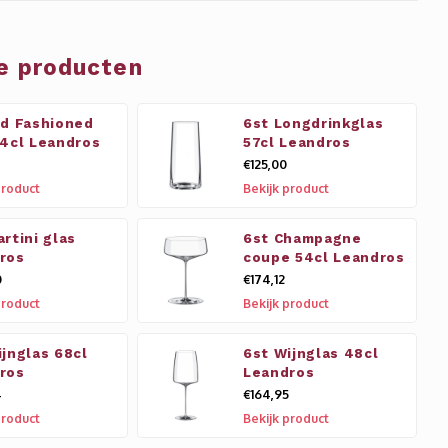
e producten
ld Fashioned
6st Longdrinkglas
54cl Leandros
57cl Leandros
€125,00
product
Bekijk product
rtini glas
6st Champagne
ros
coupe 54cl Leandros
0
€174,12
product
Bekijk product
ijnglas 68cl
6st Wijnglas 48cl
ros
Leandros
4
€164,95
product
Bekijk product