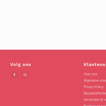
Volg ons
Klantens
Over ons
Algemene voo
Privacy Policy
Betaalmethod
Verzenden & r
Klantenservice