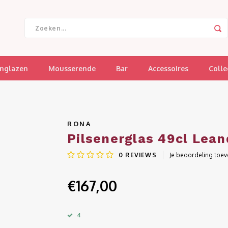
jnglazen
Mousserende
Bar
Accessoires
Colle
RONA
Pilsenerglas 49cl Lean
0
REVIEWS
Je beoordeling toe
€167,00
4