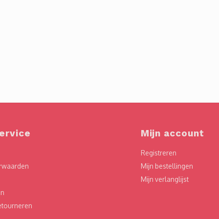
ervice
Mijn account
Registreren
rwaarden
Mijn bestellingen
Mijn verlanglijst
en
etourneren