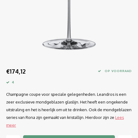
Longdrink
LINEA UMANA
Likeur
LUNAR
Mixbeker
MARTINA
Margaritaglas
MEDEIA
Martini
MODE
€174,12
OP VOORRAAD
Sap
OPTIMA
4
Champagne coupe voor speciale gelegenheden. Leandros is een
Sherry
RATIO
zeer exclusieve mondgeblazen glaslijn. Het heeft een ongekende
Syrah / Pinot Noir
SELECT
uitstraling en het is heerlijk om uit te drinken. Ook de mondgeblazen
series van Rona zijn gemaakt van kristallijn. Hierdoor zijn ze
Lees
Water glazen
SENSUAL
meer