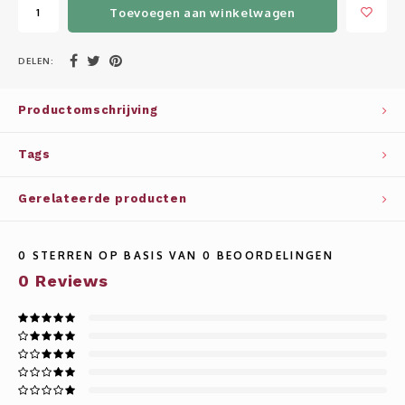
Whisky
SOLAR
Toevoegen aan winkelwagen
Glühwein glazen
STELLAR
DELEN:
WINE SOLUTIONS
Productomschrijving
TRIBUTE COLLECTION BY ERIK LORINCZ
Tags
Gerelateerde producten
0
STERREN OP BASIS VAN
0
BEOORDELINGEN
0
Reviews