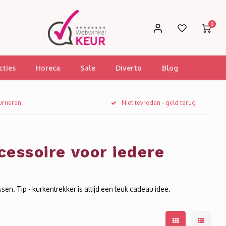
0
cties
Horeca
Sale
Diverto
Blog
ourneren
Niet tevreden - geld terug
essoire voor iedere
en. Tip - kurkentrekker is altijd een leuk cadeau idee.