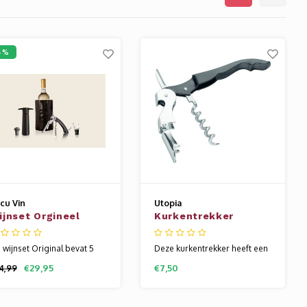
4%
cu Vin
Utopia
ijnset Orgineel
Kurkentrekker
acu Vin
 wijnset Original bevat 5
Deze kurkentrekker heeft een
misbare accessoires om
twee traps lift en is daardoor
€29,95
€7,50
4,99
jn te openen, koelen,
zeer geliefd. De
rveren en langer goed te
ergonomische greep van de
uden. Speciaal ontwikkeld
hendel met de dubbele