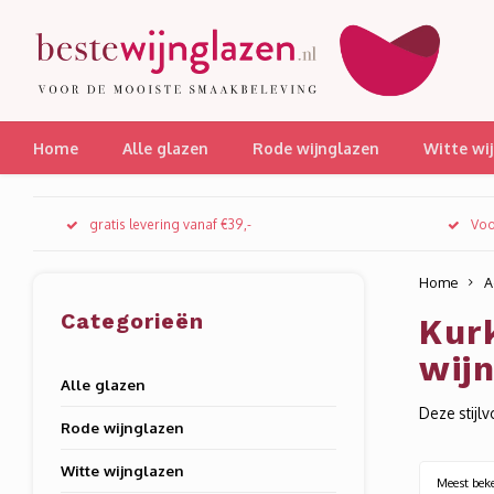
Home
Alle glazen
Rode wijnglazen
Witte wi
gratis levering vanaf €39,-
Voo
Home
A
Categorieën
Kur
wijn
Alle glazen
Deze stijl
Rode wijnglazen
Witte wijnglazen
Meest bek