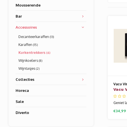
Mousserende
Bar
Accessoires
Decanteerkaraffen
(13)
Karaffen
(15)
Kurkentrekkers
(6)
Wijnkoelers
(8)
Wijntasjes
(2)
Collecties
Vacu Vi
Vacu 
Horeca
vacuü
Sale
RVS g
Geniet l
geopende
€34,99
Diverto
fles vac
de wijn
wijnstop