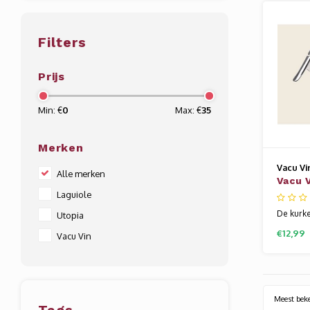
van de w
Sinds 19
wijnlief
Filters
makkelij
als cade
Prijs
Min: €
0
Max: €
35
Merken
Vacu Vi
Alle merken
Vacu 
Laguiole
Kurke
De kurk
Utopia
scharnie
€12,99
Vacu Vin
snel wij
efficiën
methode.
en fleso
kroonku
Meest bek
gemak en