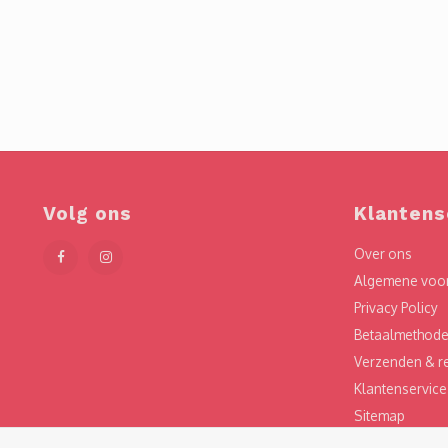
Volg ons
Klantens
Over ons
Algemene voo
Privacy Policy
Betaalmethod
Verzenden & r
Klantenservice
Sitemap
Garantie & Kla