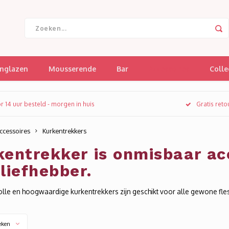
jnglazen
Mousserende
Bar
Accessoires
Colle
r 14 uur besteld - morgen in huis
Gratis ret
ccessoires
Kurkentrekkers
kentrekker is onmisbaar acc
liefhebber.
volle en hoogwaardige kurkentrekkers zijn geschikt voor alle gewone fless
eken