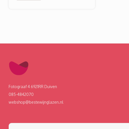
Fotograaf 4 6921RR Duiven
085-4842070
webshop@bestewijnglazen.nl