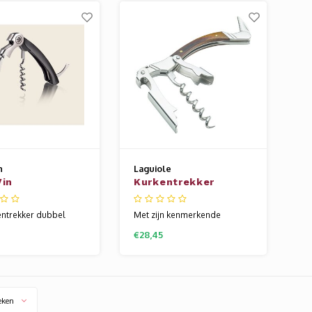
ijn langer goed.
een soepele en snelle
vo
86 geliefd door
ontkurking van alle wijnkurken
se
hebbers wereldwijd en
—zowel synthetische als
fl
k in gebruik. Ideaal
natuurlijke kurken.
au in de luxe
n
Laguiole
Vin
Kurkentrekker
ntrekker
Laguiole
entrekker dubbel
Met zijn kenmerkende
r opent makkelijk en
walnotenhouten handvat is
€28,45
nflessen dankzij een
deze multi-tooled
te tweestaps-
kurkentrekker een opvallende
 Inclusief foliesnijder
aanvulling op elke
pener voor
professionele bartenderset.
rken voor extra
eken
 veelzijdigheid.