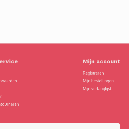
ervice
Mijn account
Registreren
rwaarden
Mijn bestellingen
Mijn verlanglijst
en
etourneren
chten