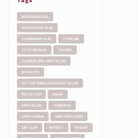
Tags
Onmisba
keukenl
BORDEAUXGLAS
BOURGOGNE GLAS
CHAMPAGNE GLAS
COCKTAIL
COCKTAILGLAS
COGNAC
CUMBERLAND KRISTALLIJN
DECANTER
EDITION WIJNGLAZEN KRISTALLIJN
INVITATION
KARAF
KRISTALLIJN
LEANDROS
LINEA UMANA
MARTINIGLAZEN
SAP GLAS
WHISKEY
WHISKY