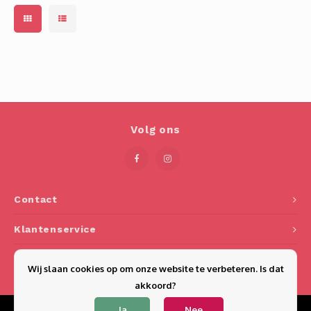
(non-)alcoholische dranken. Het
glaswerk van Rona wordt
gemaakt van een speciale glass
Volg ons
Contact
Klantenservice
Mijn account
Wij slaan cookies op om onze website te verbeteren. Is dat
akkoord?
Ja
Nee