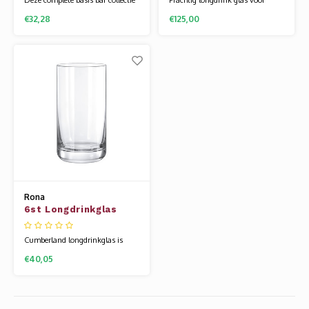
van Stellar is tijdloos en zeer
water, sap en fris met extra
€32,28
€125,00
mooi gemaakt. Het glaswerk van
inhoud. Leandros is een zeer
Rona wordt gemaakt van een
exclusieve mondgeblazen
speciale glassamenstelling die
glaslijn. Het heeft een ongekende
bekend staat als kristallijn.
uitstraling en het is heerlijk om
Hierdoor is het glas flexibel en
uit te drinken. Ook de
veel sterker dan andere glazen.
mondgeblazen series van Rona
Uniek
zijn gemaakt van kristal
Rona
6st Longdrinkglas
39cl Cumberland
Cumberland longdrinkglas is
super chique. De zware
€40,05
onderkant geeft het een
exclusieve 'feel'. Onze uitgebreide
barcollectie is speciaal voor je
samengesteld, voor al uw