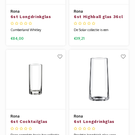
Rona
Rona
6st Longdrinkglas
6st Highball glas 36cl
39cl Cumberland
Solar
Whitley
Cumberland Whitley
De Solar collectie is een
longdrinkglas met een luxe
interessante optie voor uw
€84,00
€39,21
vertikaal decoratie . Deze serie
drinkbeker serie. Het glaswerk
heeft een stoer en strak design.
van Rona wordt gemaakt van
Onze uitgebreide barcollectie is
een speciale glassamenstelling die
speciaal voor je samengesteld,
bekend staat als kristallijn.
voor al uw (non-)alcoholische
Hierdoor is het glas flexibel en
dranken. Het glaswerk van Rona
veel sterker dan andere glazen.
wordt gemaakt van
Uniek is dat h
Rona
Rona
6st Cocktailglas
6st Longdrinkglas
Stellar 44cl
57cl Leandros
Deze complete basis bar collectie
Prachtig longdrink glas voor