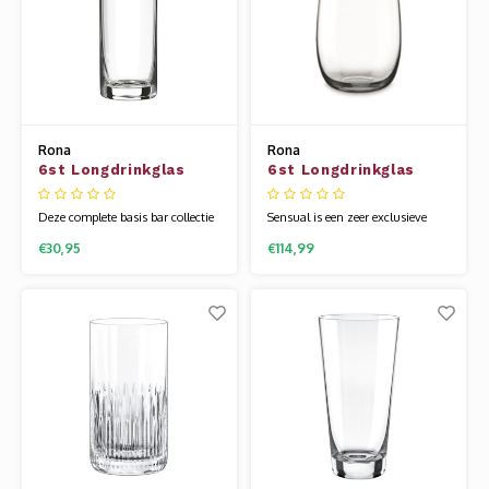
Rona
Rona
6st Longdrinkglas
6st Longdrinkglas
34cl Stellar
58cl Sensual
Deze complete basis bar collectie
Sensual is een zeer exclusieve
van Stellar is tijdloos en zeer
lijn. Het is mondgeblazen, super
€30,95
€114,99
mooi gemaakt. Het glaswerk van
licht en uitermate chique. Het
Rona wordt gemaakt van een
glaswerk van Rona wordt
speciale glassamenstelling die
gemaakt van een speciale
bekend staat als kristallijn.
glassamenstelling die bekend
Hierdoor is het glas flexibel en
staat als kristallijn. Hierdoor is
veel sterker dan andere glazen.
het glas flexibel en veel sterker
Uniek
dan andere gl