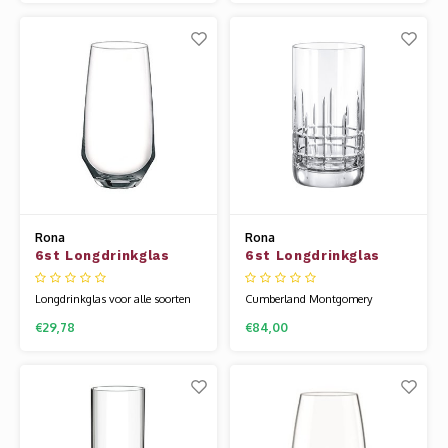
dranken of om weg te geven als
Rona wordt gemaakt van een
cadeautje. Het glaswerk van
speciale glassamenstelling die
Rona wordt gemaakt van een
bekend staat als kristallijn.
speciale glassamenstelling die
Hierdoor is het glas flexibel en
bekend staat als kristallijn.
veel sterker dan andere glazen.
Hierdoor is het
Uniek
Rona
Rona
6st Longdrinkglas
6st Longdrinkglas
46cl Image
39cl Cumberland
Montgomery
Longdrinkglas voor alle soorten
Cumberland Montgomery
sap en fris. Image is een stoere
longdrinkglas met een speciaal
€29,78
€84,00
glaslijn met zelfvertrouwen. Het
vertikaal decoratie . Deze serie
is modern met de gehoekte vorm
heeft een stoer en strak design.
en stevige voet. Het glaswerk van
Onze uitgebreide barcollectie is
Rona wordt gemaakt van een
speciaal voor je samengesteld,
speciale glassamenstelling die
voor al uw (non-)alcoholische
bekend staat als kristallijn. Hier
dranken. Het glaswerk van Rona
wordt gemaa