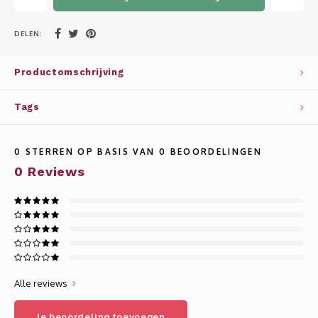
Whisky
SOLAR
DELEN:
Glühwein glazen
STELLAR
Productomschrijving
WINE SOLUTIONS
Tags
TRIBUTE COLLECTION BY ERIK LORINCZ
0
STERREN OP BASIS VAN
0
BEOORDELINGEN
0
Reviews
Alle reviews
Je beoordeling toevoegen