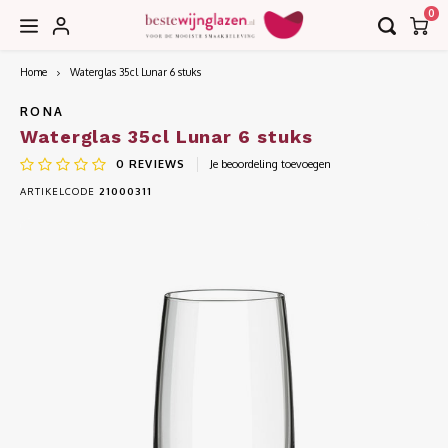
0
Home
Waterglas 35cl Lunar 6 stuks
Hoofdmenu / accessoires
Hoofdmenu / collecties
Hoofdmenu / bar
Accessoires
Collecties
Bar
RONA
Waterglas 35cl Lunar 6 stuks
0
REVIEWS
Je beoordeling toevoegen
Borrel
Decanteerkaraffen
EDGE
ARTIKELCODE
21000311
Bier
Karaffen
EDITION
Cognac
Kurkentrekkers
IMAGE
Cocktail
Wijnkoelers
INVITATION
Gin
Wijntasjes
LE VIN
Grappa
LEANDROS