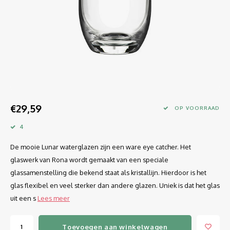
Longdrink
LINEA UMANA
Likeur
LUNAR
Mixbeker
MARTINA
Margaritaglas
MEDEIA
€29,59
Martini
MODE
OP VOORRAAD
4
Sap
OPTIMA
De mooie Lunar waterglazen zijn een ware eye catcher. Het
Sherry
RATIO
glaswerk van Rona wordt gemaakt van een speciale
glassamenstelling die bekend staat als kristallijn. Hierdoor is het
Syrah / Pinot Noir
SELECT
glas flexibel en veel sterker dan andere glazen. Uniek is dat het glas
uit een s
Lees meer
Water glazen
SENSUAL
Toevoegen aan winkelwagen