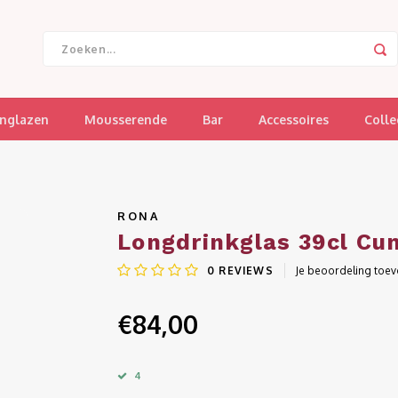
jnglazen
Mousserende
Bar
Accessoires
Colle
RONA
Longdrinkglas 39cl Cu
0
REVIEWS
Je beoordeling toe
€84,00
4