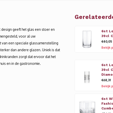
Gerelateerd
design geeft het glas een stoer en
6st L
amengesteld, voor al uw
39cl 
€40,05
 van een speciale glassamenstelling
Bekijk 
l sterker dan andere glazen. Uniek is dat
drinkranden zorgt dat ervoor dat het
huis en in de gastronomie.
6st L
39cl 
Diam
€68,31
Bekijk 
6st W
Fashi
Cumbe