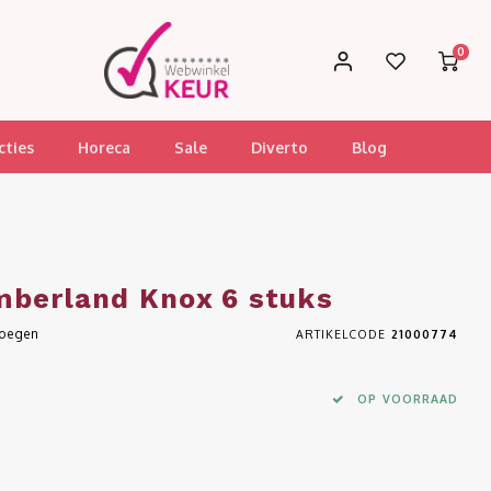
0
cties
Horeca
Sale
Diverto
Blog
mberland Knox 6 stuks
voegen
ARTIKELCODE
21000774
OP VOORRAAD