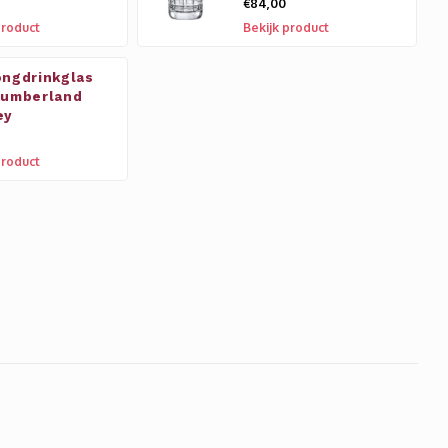
€84,00
product
Bekijk product
ongdrinkglas
Cumberland
ey
product