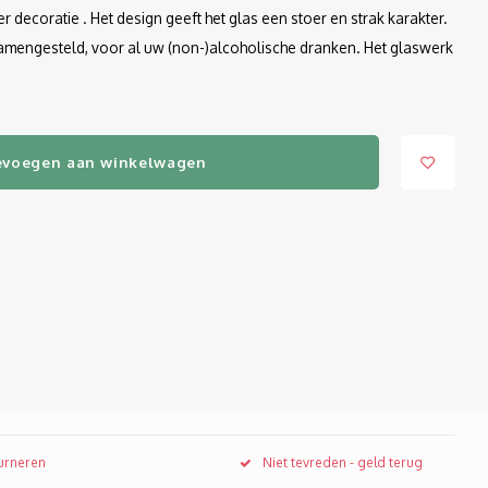
decoratie . Het design geeft het glas een stoer en strak karakter.
 samengesteld, voor al uw (non-)alcoholische dranken. Het glaswerk
evoegen aan winkelwagen
ourneren
Niet tevreden - geld terug