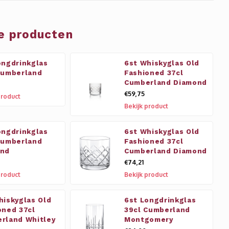
e producten
ongdrinkglas
6st Whiskyglas Old
Cumberland
Fashioned 37cl
Cumberland Diamond
€59,75
product
Bekijk product
ongdrinkglas
6st Whiskyglas Old
Cumberland
Fashioned 37cl
ond
Cumberland Diamond
€74,21
product
Bekijk product
hiskyglas Old
6st Longdrinkglas
oned 37cl
39cl Cumberland
rland Whitley
Montgomery