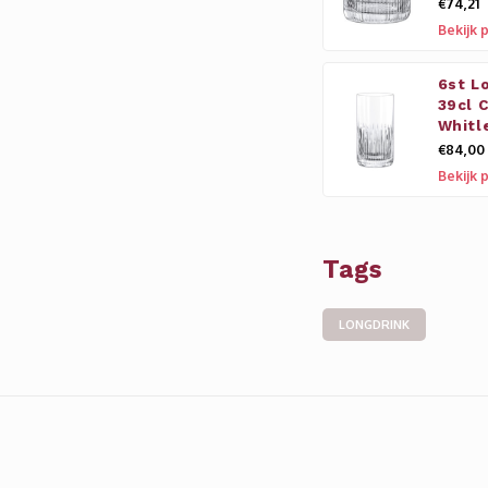
€74,21
Bekijk 
6st L
39cl 
Whitl
€84,00
Bekijk 
Tags
LONGDRINK