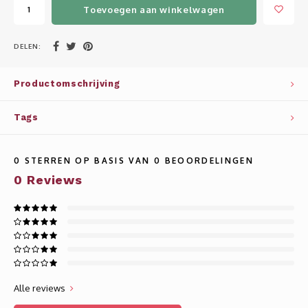
Whisky
SOLAR
Toevoegen aan winkelwagen
Glühwein glazen
STELLAR
DELEN:
WINE SOLUTIONS
Productomschrijving
TRIBUTE COLLECTION BY ERIK LORINCZ
Tags
0
STERREN OP BASIS VAN
0
BEOORDELINGEN
0
Reviews
Alle reviews