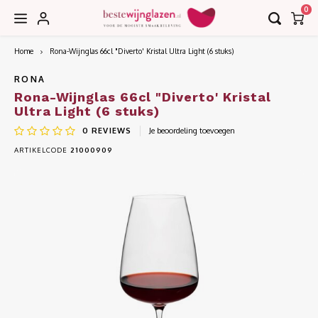
0
Home
Rona-Wijnglas 66cl "Diverto' Kristal Ultra Light (6 stuks)
Hoofdmenu / accessoires
Hoofdmenu / collecties
Hoofdmenu / bar
Accessoires
Collecties
Bar
RONA
Rona-Wijnglas 66cl "Diverto' Kristal
Ultra Light (6 stuks)
Borrel
Decanteerkaraffen
EDGE
0
REVIEWS
Je beoordeling toevoegen
ARTIKELCODE
21000909
Bier
Karaffen
EDITION
Cognac
Kurkentrekkers
IMAGE
Cocktail
Wijnkoelers
INVITATION
Gin
Wijntasjes
LE VIN
Grappa
LEANDROS