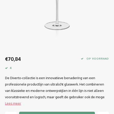
Longdrink
LINEA UMANA
Likeur
LUNAR
Mixbeker
MARTINA
Margaritaglas
MEDEIA
Martini
MODE
€70,84
OP VOORRAAD
Sap
OPTIMA
4
De Diverto-collectie is een innovatieve benadering van een
Sherry
RATIO
professionele productlijn van ultralicht glaswerk. Het combineren
Syrah / Pinot Noir
SELECT
van klassieke en moderne ontwerpstijlen in één lijn is niet alleen
vooruitstrevend en logisch, maar geeft de gebruiker ook de moge
Water glazen
SENSUAL
Lees meer