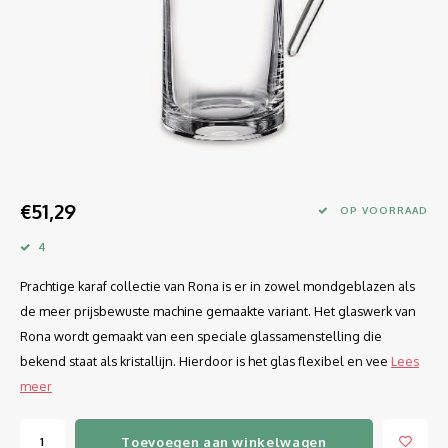
Longdrink
LINEA UMANA
Likeur
LUNAR
Mixbeker
MARTINA
Margaritaglas
MEDEIA
€51,29
Martini
MODE
OP VOORRAAD
4
Sap
OPTIMA
Prachtige karaf collectie van Rona is er in zowel mondgeblazen als
Sherry
RATIO
de meer prijsbewuste machine gemaakte variant. Het glaswerk van
Rona wordt gemaakt van een speciale glassamenstelling die
Syrah / Pinot Noir
SELECT
bekend staat als kristallijn. Hierdoor is het glas flexibel en vee
Lees
meer
Water glazen
SENSUAL
Toevoegen aan winkelwagen