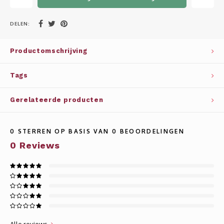
Whisky
SOLAR
DELEN:
Glühwein glazen
STELLAR
Productomschrijving
WINE SOLUTIONS
Tags
TRIBUTE COLLECTION BY ERIK LORINCZ
Gerelateerde producten
0
STERREN OP BASIS VAN
0
BEOORDELINGEN
0
Reviews