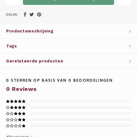
Whisky
SOLAR
DELEN:
Glühwein glazen
STELLAR
Productomschrijving
WINE SOLUTIONS
Tags
TRIBUTE COLLECTION BY ERIK LORINCZ
Gerelateerde producten
0
STERREN OP BASIS VAN
0
BEOORDELINGEN
0
Reviews