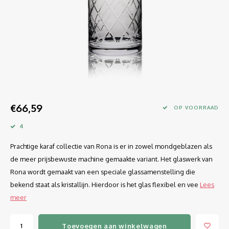
Longdrink
LINEA UMANA
Likeur
LUNAR
Mixbeker
MARTINA
Margaritaglas
MEDEIA
€66,59
Martini
MODE
OP VOORRAAD
4
Sap
OPTIMA
Prachtige karaf collectie van Rona is er in zowel mondgeblazen als
Sherry
RATIO
de meer prijsbewuste machine gemaakte variant. Het glaswerk van
Rona wordt gemaakt van een speciale glassamenstelling die
Syrah / Pinot Noir
SELECT
bekend staat als kristallijn. Hierdoor is het glas flexibel en vee
Lees
meer
Water glazen
SENSUAL
Toevoegen aan winkelwagen