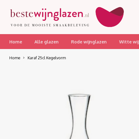
Home
Alle glazen
Rode wijnglazen
Witte wi
Home
Karaf 25cl Kegelvorm