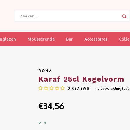
jnglazen
Mousserende
Bar
Accessoires
Colle
RONA
Karaf 25cl Kegelvorm
0
REVIEWS
Je beoordeling toe
€34,56
4