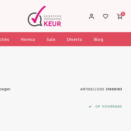
0
cties
Horeca
Sale
Diverto
Blog
voegen
ARTIKELCODE
21000103
OP VOORRAAD