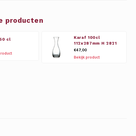
e producten
Karaf 100cl
50 cl
112x287mm H 2821
€47,00
product
Bekijk product