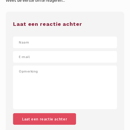
Wees de eerste om te reageren...
Whisky
SOLAR
Glühwein glazen
STELLAR
Laat een reactie achter
WINE SOLUTIONS
TRIBUTE COLLECTION BY ERIK LORINCZ
Laat een reactie achter