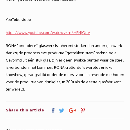
Longdrink
LINEA UMANA
Likeur
LUNAR
YouTube video
Mixbeker
MARTINA
https://www.youtube.com/watch?v=rn6HEHJQr-A
RONA "one-piece" glaswerk is inherent sterker dan ander glaswerk
Margaritaglas
MEDEIA
dankzij de progressieve productie "getrokken stam" technologie.
Gevormd uit één stuk glas, zijn er geen zwakke punten waar de steel
Martini
MODE
is verbonden met kommen. RONA creëerde 's werelds unieke
knowhow, gerangschikt onder de meest vooruitstrevende methoden
Sap
OPTIMA
voor de productie van drinkglas, in 2001 als de eerste glasfabrikant
Sherry
RATIO
ter wereld.
Syrah / Pinot Noir
SELECT
Share this article:
Water glazen
SENSUAL