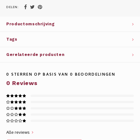
Whisky
SOLAR
DELEN:
Glühwein glazen
STELLAR
Productomschrijving
WINE SOLUTIONS
Tags
TRIBUTE COLLECTION BY ERIK LORINCZ
Gerelateerde producten
0
STERREN OP BASIS VAN
0
BEOORDELINGEN
0
Reviews
Alle reviews