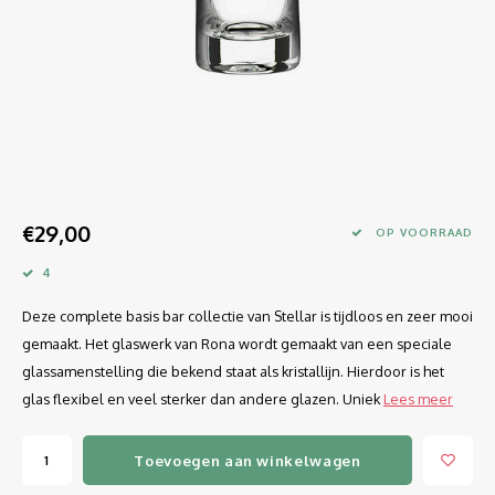
Longdrink
LINEA UMANA
Likeur
LUNAR
Mixbeker
MARTINA
Margaritaglas
MEDEIA
€29,00
Martini
MODE
OP VOORRAAD
4
Sap
OPTIMA
Deze complete basis bar collectie van Stellar is tijdloos en zeer mooi
Sherry
RATIO
gemaakt. Het glaswerk van Rona wordt gemaakt van een speciale
glassamenstelling die bekend staat als kristallijn. Hierdoor is het
Syrah / Pinot Noir
SELECT
glas flexibel en veel sterker dan andere glazen. Uniek
Lees meer
Water glazen
SENSUAL
Toevoegen aan winkelwagen