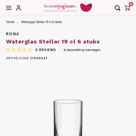
0
Home
Waterglas Stellar 19 cl 6 stuks
Hoofdmenu / accessoires
Hoofdmenu / collecties
Hoofdmenu / bar
Accessoires
Collecties
Bar
RONA
Waterglas Stellar 19 cl 6 stuks
0
REVIEWS
Je beoordeling toevoegen
Borrel
Decanteerkaraffen
EDGE
ARTIKELCODE
21000647
Bier
Karaffen
EDITION
Cognac
Kurkentrekkers
IMAGE
Cocktail
Wijnkoelers
INVITATION
Gin
Wijntasjes
LE VIN
Grappa
LEANDROS