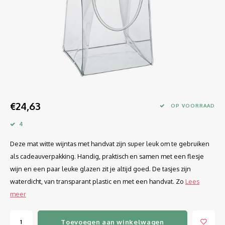
Longdrink
LINEA UMANA
Likeur
LUNAR
Mixbeker
MARTINA
Margaritaglas
MEDEIA
€24,63
Martini
MODE
OP VOORRAAD
4
Sap
OPTIMA
Deze mat witte wijntas met handvat zijn super leuk om te gebruiken
Sherry
RATIO
als cadeauverpakking. Handig, praktisch en samen met een flesje
wijn en een paar leuke glazen zit je altijd goed. De tasjes zijn
Syrah / Pinot Noir
SELECT
waterdicht, van transparant plastic en met een handvat. Zo
Lees
meer
Water glazen
SENSUAL
Toevoegen aan winkelwagen