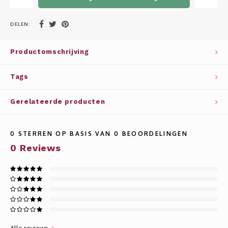
Whisky
SOLAR
DELEN:
Glühwein glazen
STELLAR
Productomschrijving
WINE SOLUTIONS
Tags
TRIBUTE COLLECTION BY ERIK LORINCZ
Gerelateerde producten
0
STERREN OP BASIS VAN
0
BEOORDELINGEN
0
Reviews