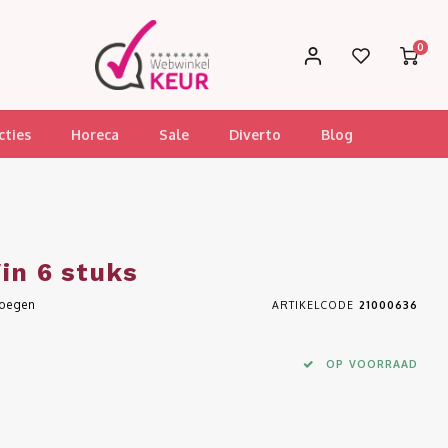
0
cties
Horeca
Sale
Diverto
Blog
in 6 stuks
voegen
ARTIKELCODE
21000636
OP VOORRAAD