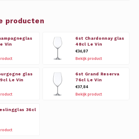
e producten
hampagneglas
6st Chardonnay glas
Le Vin
48cl Le Vin
€36,87
product
Bekijk product
ourgogne glas
6st Grand Reserva
9cl Le Vin
76cl Le Vin
€37,84
product
Bekijk product
ieslingglas 36cl
n
product