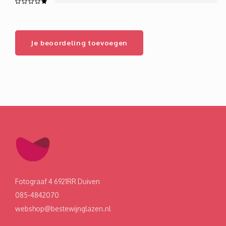
Je beoordeling toevoegen
Fotograaf 4 6921RR Duiven
085-4842070
webshop@bestewijnglazen.nl