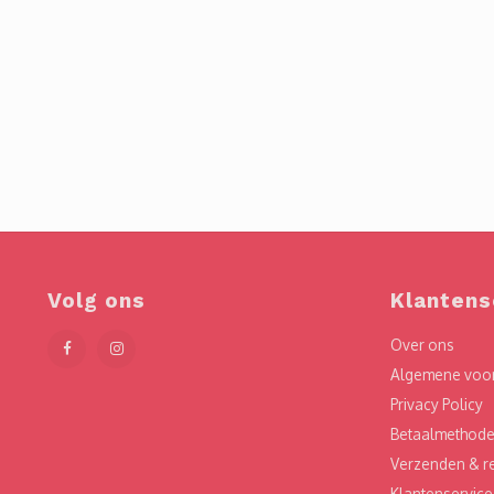
Volg ons
Klantens
Over ons
Algemene voo
Privacy Policy
Betaalmethod
Verzenden & r
Klantenservice