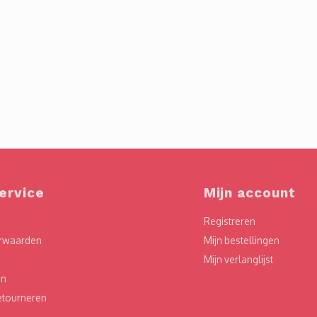
ervice
Mijn account
Registreren
rwaarden
Mijn bestellingen
Mijn verlanglijst
en
etourneren