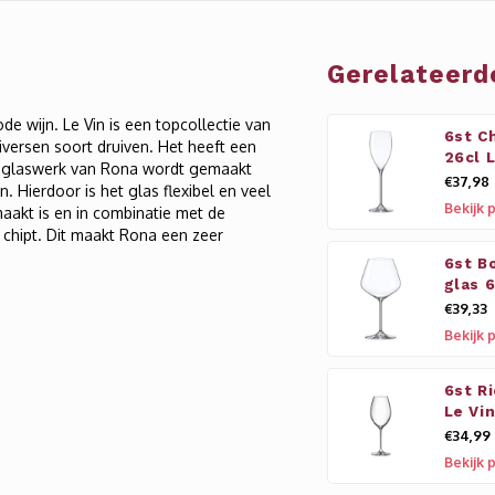
Gerelateerd
e wijn. Le Vin is een topcollectie van
6st C
diversen soort druiven. Het heeft een
26cl 
et glaswerk van Rona wordt gemaakt
€37,98
n. Hierdoor is het glas flexibel en veel
Bekijk 
maakt is en in combinatie met de
 chipt. Dit maakt Rona een zeer
6st B
glas 6
€39,33
Bekijk 
6st R
Le Vi
€34,99
Bekijk 