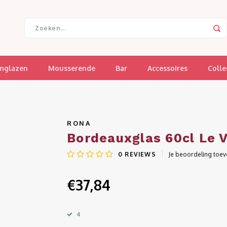
jnglazen
Mousserende
Bar
Accessoires
Colle
RONA
Bordeauxglas 60cl Le V
0
REVIEWS
Je beoordeling toe
€37,84
4