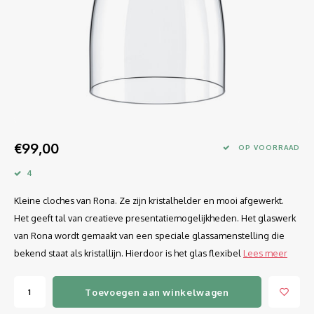
Longdrink
LINEA UMANA
Likeur
LUNAR
Mixbeker
MARTINA
Margaritaglas
MEDEIA
€99,00
Martini
MODE
OP VOORRAAD
4
Sap
OPTIMA
Kleine cloches van Rona. Ze zijn kristalhelder en mooi afgewerkt.
Sherry
RATIO
Het geeft tal van creatieve presentatiemogelijkheden. Het glaswerk
van Rona wordt gemaakt van een speciale glassamenstelling die
Syrah / Pinot Noir
SELECT
bekend staat als kristallijn. Hierdoor is het glas flexibel
Lees meer
Water glazen
SENSUAL
Toevoegen aan winkelwagen