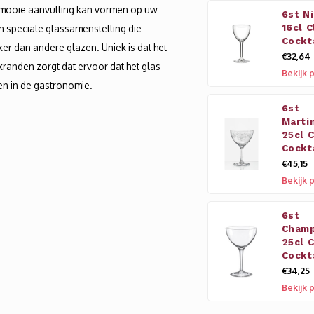
en mooie aanvulling kan vormen op uw
6st N
 speciale glassamenstelling die
16cl C
Cockt
erker dan andere glazen. Uniek is dat het
€32,64
kranden zorgt dat ervoor dat het glas
Bekijk 
 en in de gastronomie.
6st
Marti
25cl C
Cockt
€45,15
Bekijk 
6st
Cham
25cl C
Cockt
€34,25
Bekijk 