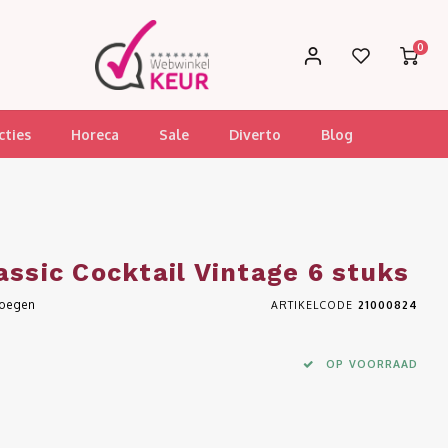
0
cties
Horeca
Sale
Diverto
Blog
assic Cocktail Vintage 6 stuks
voegen
ARTIKELCODE
21000824
OP VOORRAAD