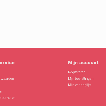
ervice
Mijn account
Registreren
rwaarden
Mijn bestellingen
Mijn verlanglijst
en
etourneren