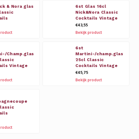
ick & Nora glas
6st Glas 16cl
lassic
Nick&Nora Classic
ails
Cocktails Vintage
€43,55
product
Bekijk product
6st
ni-/Champ.glas
Martini-/champ.glas
lassic
25cl Classic
ails Vintage
Cocktails Vintage
€45,75
product
Bekijk product
pagnecoupe
lassic
ails
product