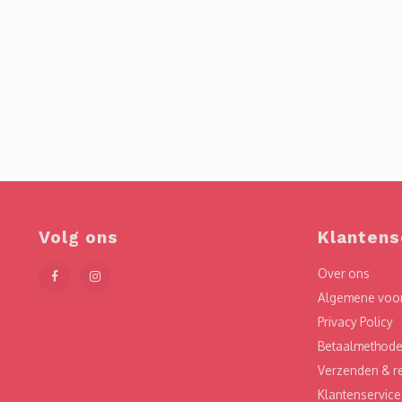
Volg ons
Klantens
Over ons
Algemene voo
Privacy Policy
Betaalmethod
Verzenden & r
Klantenservice