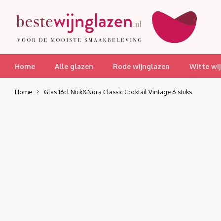
Home
Alle glazen
Rode wijnglazen
Witte wi
Home
Glas 16cl Nick&Nora Classic Cocktail Vintage 6 stuks