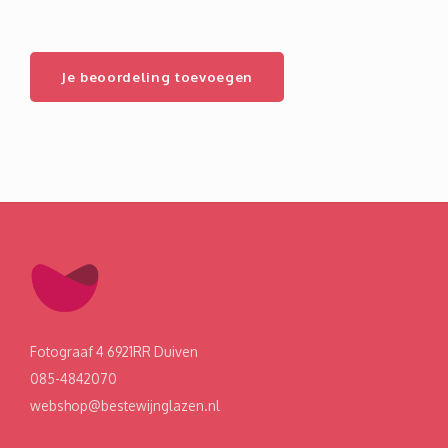
Je beoordeling toevoegen
Fotograaf 4 6921RR Duiven
085-4842070
webshop@bestewijnglazen.nl