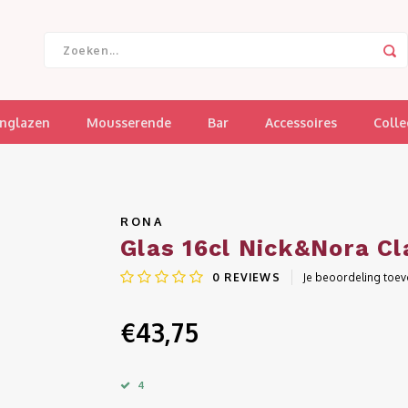
jnglazen
Mousserende
Bar
Accessoires
Colle
RONA
Glas 16cl Nick&Nora Cl
0
REVIEWS
Je beoordeling toe
€43,75
4