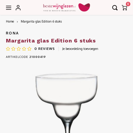
0
Home
Margarita glas Edition 6 stuks
Hoofdmenu / accessoires
Hoofdmenu / collecties
Hoofdmenu / bar
Accessoires
Collecties
Bar
RONA
Margarita glas Edition 6 stuks
0
REVIEWS
Je beoordeling toevoegen
Borrel
Decanteerkaraffen
EDGE
ARTIKELCODE
21000419
Bier
Karaffen
EDITION
Cognac
Kurkentrekkers
IMAGE
Cocktail
Wijnkoelers
INVITATION
Gin
Wijntasjes
LE VIN
Grappa
LEANDROS