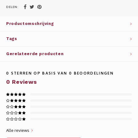
Whisky
SOLAR
DELEN:
Glühwein glazen
STELLAR
Productomschrijving
WINE SOLUTIONS
Tags
TRIBUTE COLLECTION BY ERIK LORINCZ
Gerelateerde producten
0
STERREN OP BASIS VAN
0
BEOORDELINGEN
0
Reviews
Alle reviews