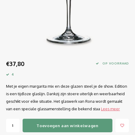
Longdrink
LINEA UMANA
Likeur
LUNAR
Mixbeker
MARTINA
Margaritaglas
MEDEIA
€37,80
Martini
MODE
OP VOORRAAD
4
Sap
OPTIMA
Met je eigen margarita mix en deze glazen steel je de show. Edition
Sherry
RATIO
is een tijdloze glaslijn. Dankzij zijn stoere uiterlijk en weerbaarheid
geschikt voor elke situatie. Het glaswerk van Rona wordt gemaakt
Syrah / Pinot Noir
SELECT
van een speciale glassamenstelling die bekend staa
Lees meer
Water glazen
SENSUAL
Toevoegen aan winkelwagen