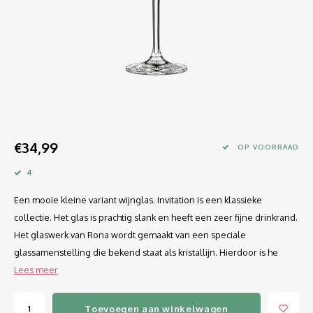
Longdrink
LINEA UMANA
Likeur
LUNAR
Mixbeker
MARTINA
Margaritaglas
MEDEIA
€34,99
Martini
MODE
OP VOORRAAD
4
Sap
OPTIMA
Een mooie kleine variant wijnglas. Invitation is een klassieke
Sherry
RATIO
collectie. Het glas is prachtig slank en heeft een zeer fijne drinkrand.
Het glaswerk van Rona wordt gemaakt van een speciale
Syrah / Pinot Noir
SELECT
glassamenstelling die bekend staat als kristallijn. Hierdoor is he
Lees meer
Water glazen
SENSUAL
Toevoegen aan winkelwagen