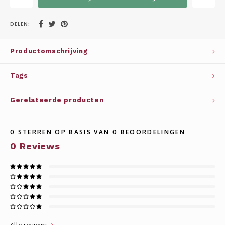
Whisky
SOLAR
DELEN:
Glühwein glazen
STELLAR
Productomschrijving
WINE SOLUTIONS
Tags
TRIBUTE COLLECTION BY ERIK LORINCZ
Gerelateerde producten
0
STERREN OP BASIS VAN
0
BEOORDELINGEN
0
Reviews