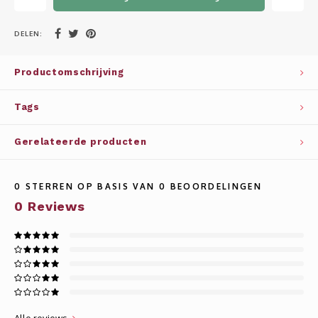
Whisky
SOLAR
DELEN:
Glühwein glazen
STELLAR
Productomschrijving
WINE SOLUTIONS
Tags
TRIBUTE COLLECTION BY ERIK LORINCZ
Gerelateerde producten
0
STERREN OP BASIS VAN
0
BEOORDELINGEN
0
Reviews