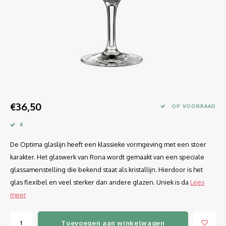
Longdrink
LINEA UMANA
Likeur
LUNAR
Mixbeker
MARTINA
Margaritaglas
MEDEIA
€36,50
Martini
MODE
OP VOORRAAD
4
Sap
OPTIMA
De Optima glaslijn heeft een klassieke vormgeving met een stoer
Sherry
RATIO
karakter. Het glaswerk van Rona wordt gemaakt van een speciale
glassamenstelling die bekend staat als kristallijn. Hierdoor is het
Syrah / Pinot Noir
SELECT
glas flexibel en veel sterker dan andere glazen. Uniek is da
Lees
meer
Water glazen
SENSUAL
Toevoegen aan winkelwagen