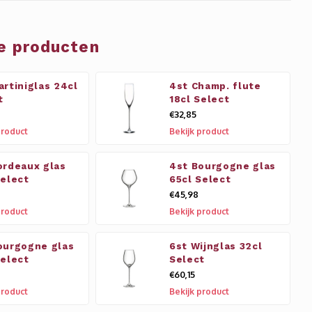
e producten
artiniglas 24cl
4st Champ. flute
t
18cl Select
€32,85
product
Bekijk product
ordeaux glas
4st Bourgogne glas
Select
65cl Select
€45,98
product
Bekijk product
ourgogne glas
6st Wijnglas 32cl
Select
Select
€60,15
product
Bekijk product