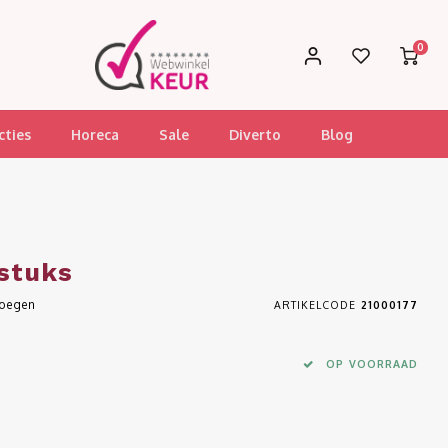
0
cties
Horeca
Sale
Diverto
Blog
 stuks
voegen
ARTIKELCODE
21000177
OP VOORRAAD