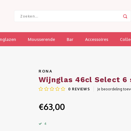
jnglazen
Mousserende
Bar
Accessoires
Colle
RONA
Wijnglas 46cl Select 6
0
REVIEWS
Je beoordeling toe
€63,00
4