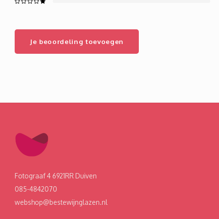
Je beoordeling toevoegen
Fotograaf 4 6921RR Duiven
085-4842070
webshop@bestewijnglazen.nl