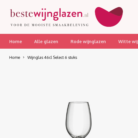
Home
Alle glazen
Rode wijnglazen
Witte wi
Home
Wijnglas 46cl Select 6 stuks