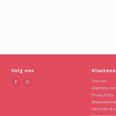
Volg ons
Klantens
Over ons
Algemene voo
Privacy Policy
Betaalmethod
Verzenden & r
Klantenservice