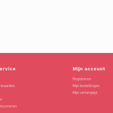
ervice
Mijn account
Registreren
rwaarden
Mijn bestellingen
Mijn verlanglijst
en
etourneren