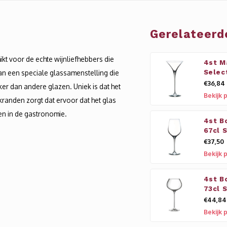
Gerelateerd
ikt voor de echte wijnliefhebbers die
4st M
n een speciale glassamenstelling die
Selec
€36,84
erker dan andere glazen. Uniek is dat het
Bekijk 
kranden zorgt dat ervoor dat het glas
 en in de gastronomie.
4st B
67cl 
€37,50
Bekijk 
4st B
73cl 
€44,84
Bekijk 