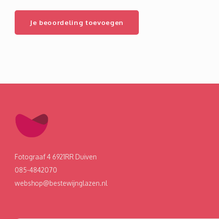
Je beoordeling toevoegen
Fotograaf 4 6921RR Duiven
085-4842070
webshop@bestewijnglazen.nl