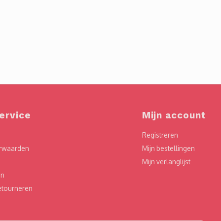
ervice
Mijn account
Registreren
rwaarden
Mijn bestellingen
Mijn verlanglijst
en
etourneren