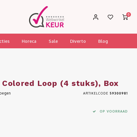
0
cties
Horeca
Sale
Diverto
Blog
Colored Loop (4 stuks), Box
voegen
ARTIKELCODE
59300981
OP VOORRAAD