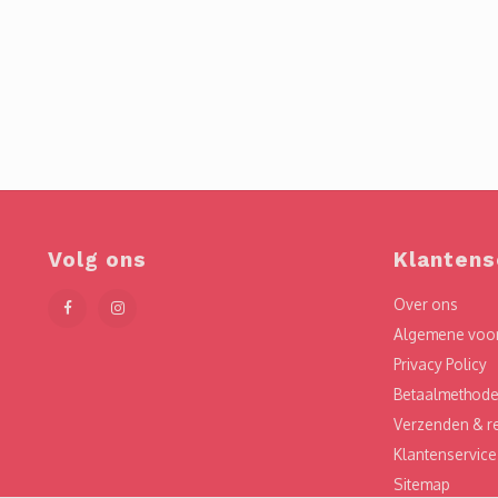
Volg ons
Klantens
Over ons
Algemene voo
Privacy Policy
Betaalmethod
Verzenden & r
Klantenservice
Sitemap