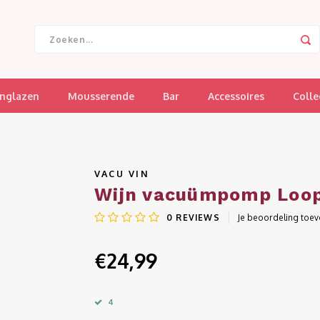
jnglazen
Mousserende
Bar
Accessoires
Colle
VACU VIN
Wijn vacuümpomp Loo
0
REVIEWS
Je beoordeling toe
€24,99
4