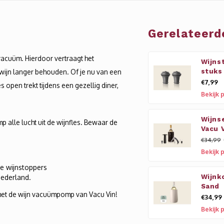
Gerelateerd
vacuüm. Hierdoor vertraagt het
Wijnst
wijn langer behouden. Of je nu van een
stuks
€7,99
 open trekt tijdens een gezellig diner,
Bekijk 
Wijns
 alle lucht uit de wijnfles. Bewaar de
Vacu 
€34,99
Bekijk 
ge wijnstoppers
ederland.
Wijnk
Sand
l met de wijn vacuümpomp van Vacu Vin!
€34,99
Bekijk 