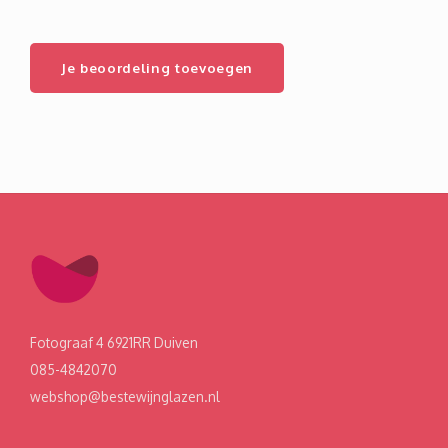
Je beoordeling toevoegen
Fotograaf 4 6921RR Duiven
085-4842070
webshop@bestewijnglazen.nl