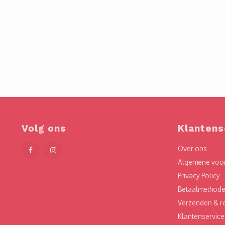
Volg ons
Klantens
Over ons
Algemene voo
Privacy Policy
Betaalmethod
Verzenden & r
Klantenservice