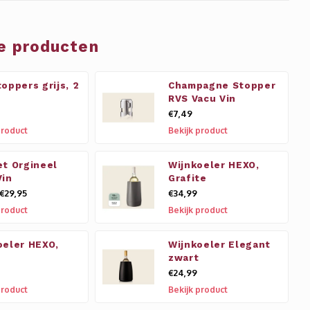
e producten
oppers grijs, 2
Champagne Stopper
RVS Vacu Vin
€7,49
product
Bekijk product
et Orgineel
Wijnkoeler HEXO,
Vin
Grafite
€29,95
€34,99
product
Bekijk product
oeler HEXO,
Wijnkoeler Elegant
zwart
€24,99
product
Bekijk product