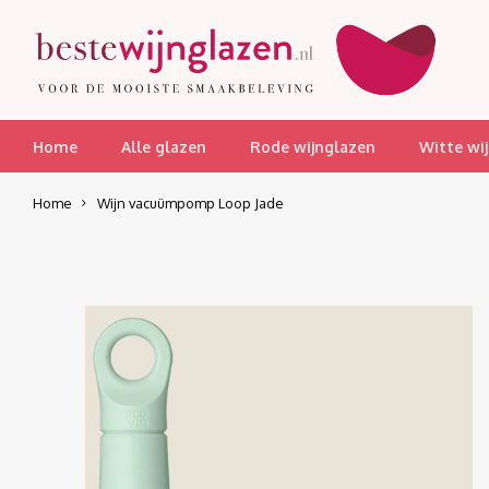
Home
Alle glazen
Rode wijnglazen
Witte wi
Home
Wijn vacuümpomp Loop Jade