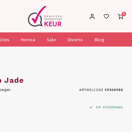
0
cties
Horeca
Sale
Diverto
Blog
p Jade
voegen
ARTIKELCODE
59300980
OP VOORRAAD