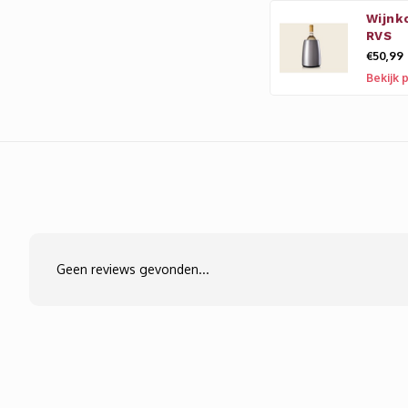
Wijnk
RVS
€50,99
Bekijk 
Geen reviews gevonden...