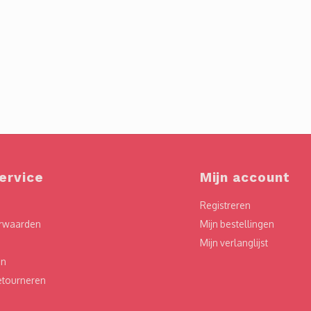
ervice
Mijn account
Registreren
rwaarden
Mijn bestellingen
Mijn verlanglijst
en
etourneren