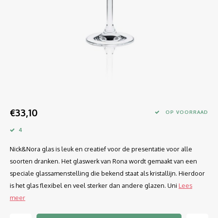
Longdrink
LINEA UMANA
Likeur
LUNAR
Mixbeker
MARTINA
Margaritaglas
MEDEIA
Martini
MODE
€33,10
OP VOORRAAD
Sap
OPTIMA
4
Nick&Nora glas is leuk en creatief voor de presentatie voor alle
Sherry
RATIO
soorten dranken. Het glaswerk van Rona wordt gemaakt van een
Syrah / Pinot Noir
SELECT
speciale glassamenstelling die bekend staat als kristallijn. Hierdoor
is het glas flexibel en veel sterker dan andere glazen. Uni
Lees
Water glazen
SENSUAL
meer