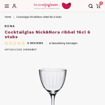
0
Home
Cocktailglas Nick&Nora ribbel 16cl 6 stuks
Hoofdmenu / accessoires
Hoofdmenu / collecties
Hoofdmenu / bar
Accessoires
Collecties
Bar
RONA
Cocktailglas Nick&Nora ribbel 16cl 6
stuks
Borrel
Decanteerkaraffen
EDGE
0
REVIEWS
Je beoordeling toevoegen
ARTIKELCODE
21000857
Bier
Karaffen
EDITION
Cognac
Kurkentrekkers
IMAGE
Cocktail
Wijnkoelers
INVITATION
Gin
Wijntasjes
LE VIN
Grappa
LEANDROS