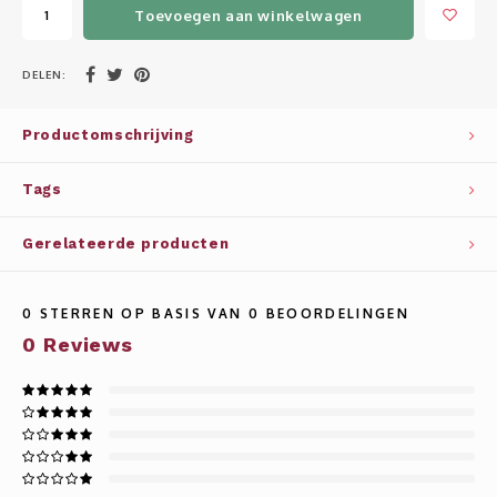
Whisky
SOLAR
Toevoegen aan winkelwagen
Glühwein glazen
STELLAR
DELEN:
WINE SOLUTIONS
Productomschrijving
TRIBUTE COLLECTION BY ERIK LORINCZ
Tags
Gerelateerde producten
0
STERREN OP BASIS VAN
0
BEOORDELINGEN
0
Reviews