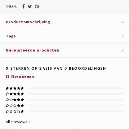
Whisky
SOLAR
DELEN:
Glühwein glazen
STELLAR
Productomschrijving
WINE SOLUTIONS
Tags
TRIBUTE COLLECTION BY ERIK LORINCZ
Gerelateerde producten
0
STERREN OP BASIS VAN
0
BEOORDELINGEN
0
Reviews
Alle reviews