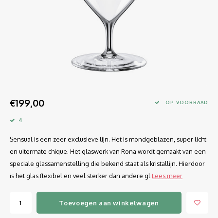
Longdrink
LINEA UMANA
Likeur
LUNAR
Mixbeker
MARTINA
Margaritaglas
MEDEIA
€199,00
Martini
MODE
OP VOORRAAD
4
Sap
OPTIMA
Sensual is een zeer exclusieve lijn. Het is mondgeblazen, super licht
Sherry
RATIO
en uitermate chique. Het glaswerk van Rona wordt gemaakt van een
speciale glassamenstelling die bekend staat als kristallijn. Hierdoor
Syrah / Pinot Noir
SELECT
is het glas flexibel en veel sterker dan andere gl
Lees meer
Water glazen
SENSUAL
Toevoegen aan winkelwagen