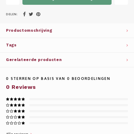
Whisky
SOLAR
DELEN:
Glühwein glazen
STELLAR
Productomschrijving
WINE SOLUTIONS
Tags
TRIBUTE COLLECTION BY ERIK LORINCZ
Gerelateerde producten
0
STERREN OP BASIS VAN
0
BEOORDELINGEN
0
Reviews