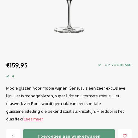
Longdrink
LINEA UMANA
Likeur
LUNAR
Mixbeker
MARTINA
Margaritaglas
MEDEIA
€159,95
Martini
MODE
OP VOORRAAD
4
Sap
OPTIMA
Mooie glazen, voor mooie wijnen. Sensual is een zeer exclusieve
Sherry
RATIO
lijn. Het is mondgeblazen, super licht en uitermate chique. Het
glaswerk van Rona wordt gemaakt van een speciale
Syrah / Pinot Noir
SELECT
glassamenstelling die bekend staat als kristallijn. Hierdoor is het
glas flexi
Lees meer
Water glazen
SENSUAL
Toevoegen aan winkelwagen