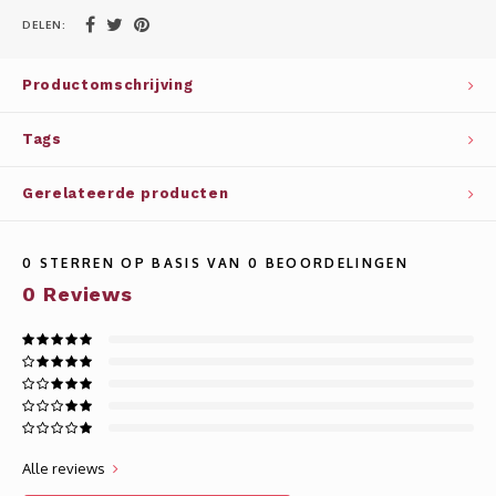
Whisky
SOLAR
DELEN:
Glühwein glazen
STELLAR
Productomschrijving
WINE SOLUTIONS
Tags
TRIBUTE COLLECTION BY ERIK LORINCZ
Gerelateerde producten
0
STERREN OP BASIS VAN
0
BEOORDELINGEN
0
Reviews
Alle reviews