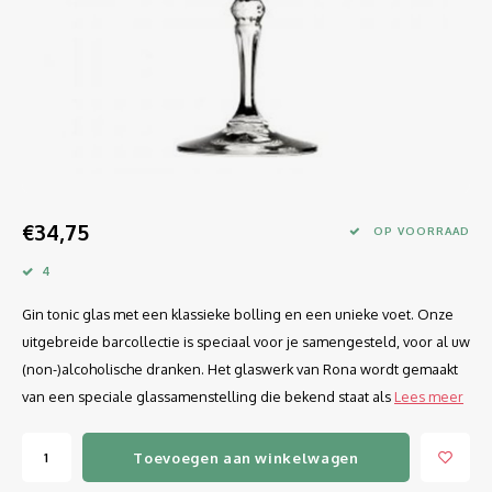
Longdrink
LINEA UMANA
Likeur
LUNAR
Mixbeker
MARTINA
Margaritaglas
MEDEIA
€34,75
Martini
MODE
OP VOORRAAD
4
Sap
OPTIMA
Gin tonic glas met een klassieke bolling en een unieke voet. Onze
Sherry
RATIO
uitgebreide barcollectie is speciaal voor je samengesteld, voor al uw
(non-)alcoholische dranken. Het glaswerk van Rona wordt gemaakt
Syrah / Pinot Noir
SELECT
van een speciale glassamenstelling die bekend staat als
Lees meer
Water glazen
SENSUAL
Toevoegen aan winkelwagen