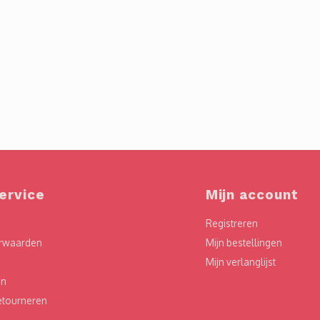
ervice
Mijn account
Registreren
rwaarden
Mijn bestellingen
Mijn verlanglijst
en
etourneren