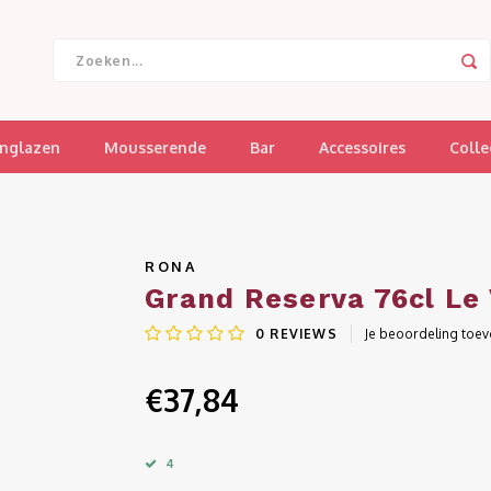
jnglazen
Mousserende
Bar
Accessoires
Colle
RONA
Grand Reserva 76cl Le 
0
REVIEWS
Je beoordeling toe
€37,84
4