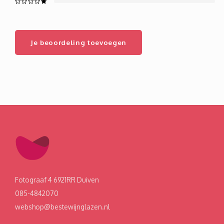
Je beoordeling toevoegen
Fotograaf 4 6921RR Duiven
085-4842070
webshop@bestewijnglazen.nl