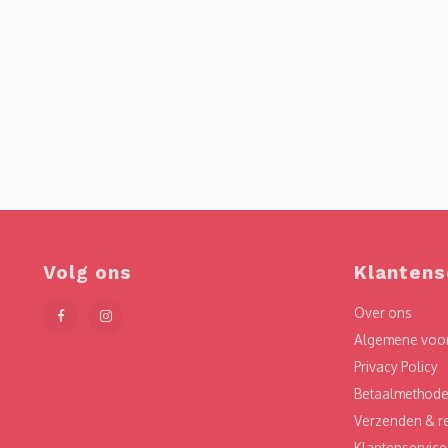
Volg ons
Klantens
Over ons
Algemene voo
Privacy Policy
Betaalmethod
Verzenden & r
Klantenservice