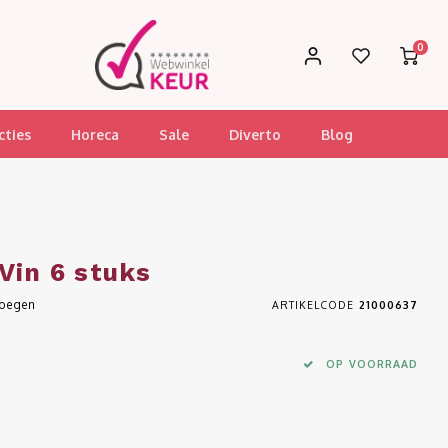
0
cties
Horeca
Sale
Diverto
Blog
Vin 6 stuks
voegen
ARTIKELCODE
21000637
OP VOORRAAD