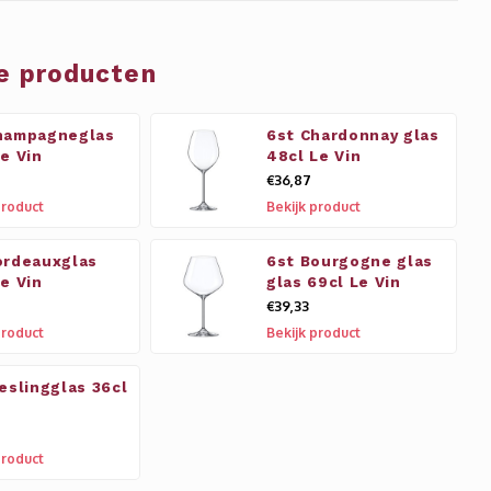
e producten
hampagneglas
6st Chardonnay glas
Le Vin
48cl Le Vin
€36,87
product
Bekijk product
ordeauxglas
6st Bourgogne glas
Le Vin
glas 69cl Le Vin
€39,33
product
Bekijk product
ieslingglas 36cl
n
product