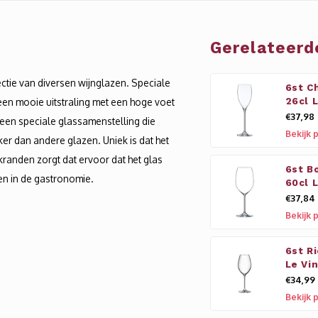
Gerelateerd
lectie van diversen wijnglazen. Speciale
6st C
 een mooie uitstraling met een hoge voet
26cl 
€37,98
 een speciale glassamenstelling die
Bekijk 
erker dan andere glazen. Uniek is dat het
kranden zorgt dat ervoor dat het glas
6st B
 en in de gastronomie.
60cl 
€37,84
Bekijk 
6st R
Le Vi
€34,99
Bekijk 