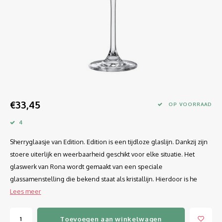
Longdrink
LINEA UMANA
Likeur
LUNAR
Mixbeker
MARTINA
Margaritaglas
MEDEIA
€33,45
Martini
MODE
OP VOORRAAD
4
Sap
OPTIMA
Sherryglaasje van Edition. Edition is een tijdloze glaslijn. Dankzij zijn
Sherry
RATIO
stoere uiterlijk en weerbaarheid geschikt voor elke situatie. Het
glaswerk van Rona wordt gemaakt van een speciale
Syrah / Pinot Noir
SELECT
glassamenstelling die bekend staat als kristallijn. Hierdoor is he
Lees meer
Water glazen
SENSUAL
Toevoegen aan winkelwagen