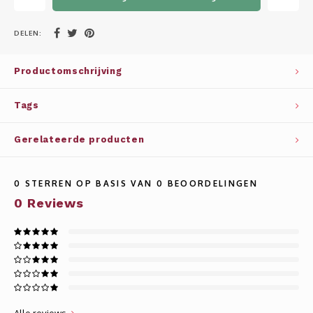
Whisky
SOLAR
DELEN:
Glühwein glazen
STELLAR
Productomschrijving
WINE SOLUTIONS
Tags
TRIBUTE COLLECTION BY ERIK LORINCZ
Gerelateerde producten
0
STERREN OP BASIS VAN
0
BEOORDELINGEN
0
Reviews