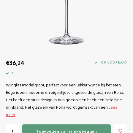
Longdrink
LINEA UMANA
Likeur
LUNAR
Mixbeker
MARTINA
Margaritaglas
MEDEIA
€36,24
Martini
MODE
OP VOORRAAD
4
Sap
OPTIMA
Wijnglas middelgroot, perfect voor een lekker wijntje bij het eten.
Sherry
RATIO
Edge is een moderne en eigentijdse uitgebreide glaslijn van Rona.
Het heeft een strak design, is dun gemaakt en heeft een hele fijne
Syrah / Pinot Noir
SELECT
drinkrand. Het glaswerk van Rona wordt gemaakt van een
Lees
meer
Water glazen
SENSUAL
Toevoegen aan winkelwagen