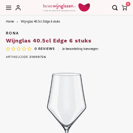
0
Home
Wijnglas 40.5cl Edge 6 stuks
Hoofdmenu / accessoires
Hoofdmenu / collecties
Hoofdmenu / bar
Accessoires
Collecties
Bar
RONA
Wijnglas 40.5cl Edge 6 stuks
0
REVIEWS
Je beoordeling toevoegen
Borrel
Decanteerkaraffen
EDGE
ARTIKELCODE
21000726
Bier
Karaffen
EDITION
Cognac
Kurkentrekkers
IMAGE
Cocktail
Wijnkoelers
INVITATION
Gin
Wijntasjes
LE VIN
Grappa
LEANDROS