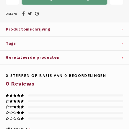
Whisky
SOLAR
DELEN:
Glühwein glazen
STELLAR
Productomschrijving
WINE SOLUTIONS
Tags
TRIBUTE COLLECTION BY ERIK LORINCZ
Gerelateerde producten
0
STERREN OP BASIS VAN
0
BEOORDELINGEN
0
Reviews