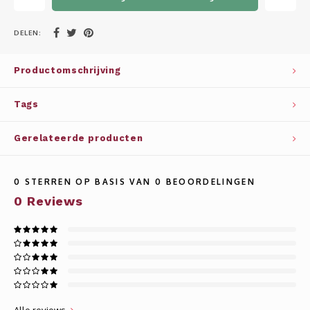
Whisky
SOLAR
DELEN:
Glühwein glazen
STELLAR
Productomschrijving
WINE SOLUTIONS
Tags
TRIBUTE COLLECTION BY ERIK LORINCZ
Gerelateerde producten
0
STERREN OP BASIS VAN
0
BEOORDELINGEN
0
Reviews