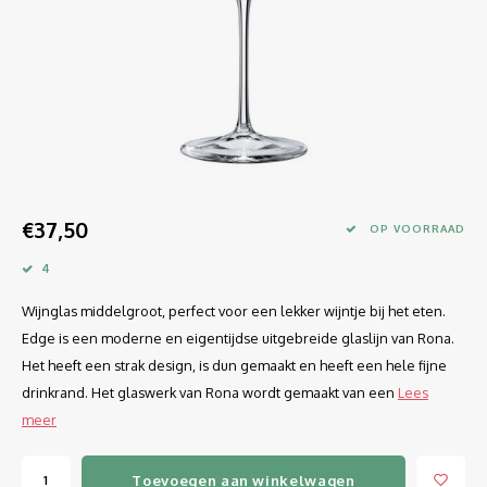
Longdrink
LINEA UMANA
Likeur
LUNAR
Mixbeker
MARTINA
Margaritaglas
MEDEIA
€37,50
Martini
MODE
OP VOORRAAD
4
Sap
OPTIMA
Wijnglas middelgroot, perfect voor een lekker wijntje bij het eten.
Sherry
RATIO
Edge is een moderne en eigentijdse uitgebreide glaslijn van Rona.
Het heeft een strak design, is dun gemaakt en heeft een hele fijne
Syrah / Pinot Noir
SELECT
drinkrand. Het glaswerk van Rona wordt gemaakt van een
Lees
meer
Water glazen
SENSUAL
Toevoegen aan winkelwagen