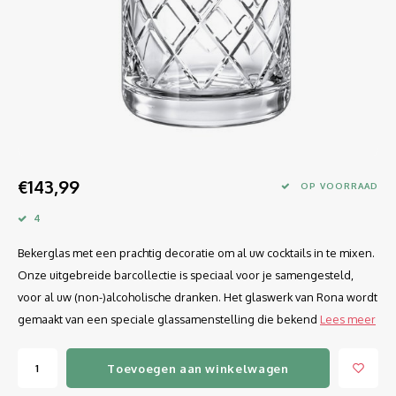
Longdrink
LINEA UMANA
Likeur
LUNAR
Mixbeker
MARTINA
Margaritaglas
MEDEIA
€143,99
Martini
MODE
OP VOORRAAD
4
Sap
OPTIMA
Bekerglas met een prachtig decoratie om al uw cocktails in te mixen.
Sherry
RATIO
Onze uitgebreide barcollectie is speciaal voor je samengesteld,
voor al uw (non-)alcoholische dranken. Het glaswerk van Rona wordt
Syrah / Pinot Noir
SELECT
gemaakt van een speciale glassamenstelling die bekend
Lees meer
Water glazen
SENSUAL
Toevoegen aan winkelwagen