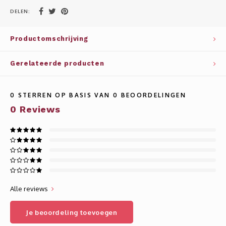
Whisky
SOLAR
DELEN:
Glühwein glazen
STELLAR
Productomschrijving
WINE SOLUTIONS
Gerelateerde producten
TRIBUTE COLLECTION BY ERIK LORINCZ
0
STERREN OP BASIS VAN
0
BEOORDELINGEN
0
Reviews
Alle reviews
Je beoordeling toevoegen