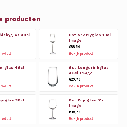
e producten
hiskyglas 39cl
6st Sherryglas 10cl
Image
€33,54
product
Bekijk product
ierglas 46cl
6st Longdrinkglas
46cl Image
€29,78
product
Bekijk product
ijnglas 36cl
6st Wijnglas 51cl
Image
€38,72
product
Bekijk product