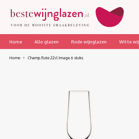
Home
Alle glazen
Rode wijnglazen
Witte wi
Home
Champ.flute 22cl Image 6 stuks