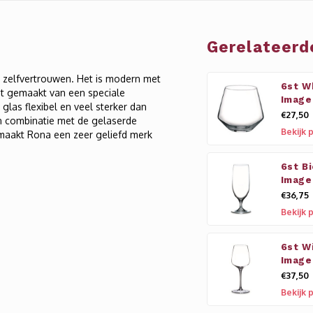
Gerelateerd
t zelfvertrouwen. Het is modern met
6st W
t gemaakt van een speciale
Image
 glas flexibel en veel sterker dan
€27,50
 in combinatie met de gelaserde
Bekijk 
t maakt Rona een zeer geliefd merk
6st B
Image
€36,75
Bekijk 
6st W
Image
€37,50
Bekijk 