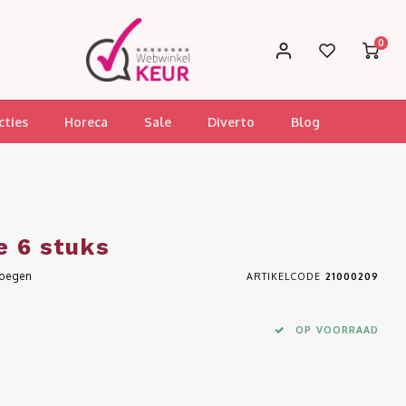
0
cties
Horeca
Sale
Diverto
Blog
e 6 stuks
voegen
ARTIKELCODE
21000209
OP VOORRAAD