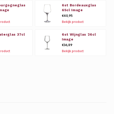
ourgogneglas
6st Bordeauxglas
Image
65cl Image
€40,95
product
Bekijk product
aterglas 37cl
6st Wijnglas 26cl
Image
€36,89
product
Bekijk product