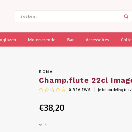
jnglazen
Mousserende
Bar
Accessoires
Colle
RONA
Champ.flute 22cl Imag
0
REVIEWS
Je beoordeling toe
€38,20
4