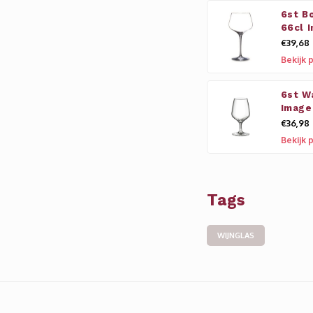
6st B
66cl 
€39,68
Bekijk 
6st W
Image
€36,98
Bekijk 
Tags
WIJNGLAS