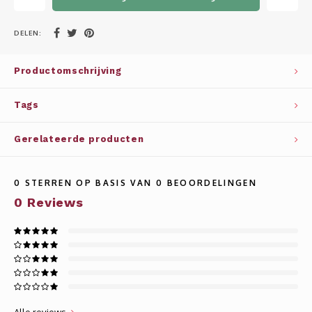
Whisky
SOLAR
DELEN:
Glühwein glazen
STELLAR
Productomschrijving
WINE SOLUTIONS
Tags
TRIBUTE COLLECTION BY ERIK LORINCZ
Gerelateerde producten
0
STERREN OP BASIS VAN
0
BEOORDELINGEN
0
Reviews