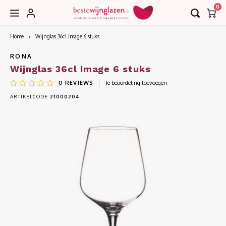
0
Home
Wijnglas 36cl Image 6 stuks
Hoofdmenu / accessoires
Hoofdmenu / collecties
Hoofdmenu / bar
Accessoires
Collecties
Bar
RONA
Wijnglas 36cl Image 6 stuks
0
REVIEWS
Je beoordeling toevoegen
Borrel
Decanteerkaraffen
EDGE
ARTIKELCODE
21000204
Bier
Karaffen
EDITION
Cognac
Kurkentrekkers
IMAGE
Cocktail
Wijnkoelers
INVITATION
Gin
Wijntasjes
LE VIN
Grappa
LEANDROS