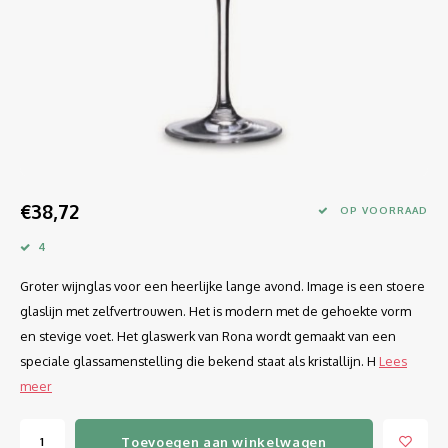
Longdrink
LINEA UMANA
Likeur
LUNAR
Mixbeker
MARTINA
Margaritaglas
MEDEIA
€38,72
Martini
MODE
OP VOORRAAD
4
Sap
OPTIMA
Groter wijnglas voor een heerlijke lange avond. Image is een stoere
Sherry
RATIO
glaslijn met zelfvertrouwen. Het is modern met de gehoekte vorm
en stevige voet. Het glaswerk van Rona wordt gemaakt van een
Syrah / Pinot Noir
SELECT
speciale glassamenstelling die bekend staat als kristallijn. H
Lees
meer
Water glazen
SENSUAL
Toevoegen aan winkelwagen