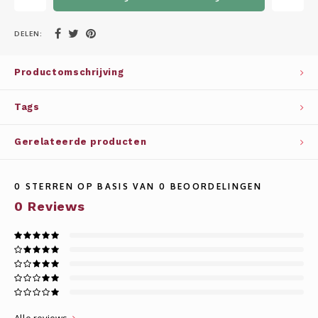
Whisky
SOLAR
DELEN:
Glühwein glazen
STELLAR
Productomschrijving
WINE SOLUTIONS
Tags
TRIBUTE COLLECTION BY ERIK LORINCZ
Gerelateerde producten
0
STERREN OP BASIS VAN
0
BEOORDELINGEN
0
Reviews