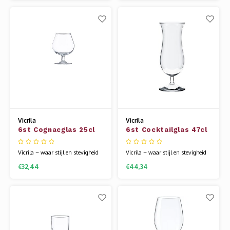
thuis, Vicrila glaswerk is gemaakt
thuis, Vicrila glaswerk is gemaakt
om indruk te maken én lang mee
om indruk te maken én lang mee
te gaan. Elk glas is een
te gaan. Elk glas is een
combinatie van elegant design en
combinatie van elegant design en
rob
rob
Vicrila
Vicrila
6st Cognacglas 25cl
6st Cocktailglas 47cl
Coñac
Blue Hawai Spirit
Vicrila – waar stijl en stevigheid
Vicrila – waar stijl en stevigheid
samenkomen aan elke tafel. Of
samenkomen aan elke tafel. Of
€32,44
€44,34
het nu gaat om een bruisende
het nu gaat om een bruisende
horecazaak of een sfeervol diner
horecazaak of een sfeervol diner
thuis, Vicrila glaswerk is gemaakt
thuis, Vicrila glaswerk is gemaakt
om indruk te maken én lang mee
om indruk te maken én lang mee
te gaan. Elk glas is een
te gaan. Elk glas is een
combinatie van elegant design en
combinatie van elegant design en
rob
rob