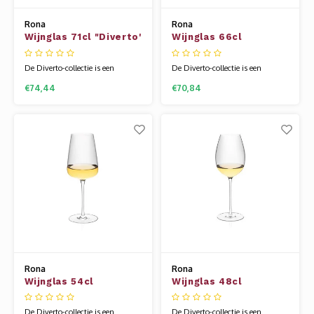
Rona
Rona
Wijnglas 71cl "Diverto'
Wijnglas 66cl
Kristal Ultra Light
"Diverto' Kristal Ultra
Light
De Diverto-collectie is een
De Diverto-collectie is een
innovatieve benadering van een
innovatieve benadering van een
€74,44
€70,84
professionele productlijn van
professionele productlijn van
ultralicht glaswerk. Het
ultralicht glaswerk. Het
combineren van klassieke en
combineren van klassieke en
moderne ontwerpstijlen in één
moderne ontwerpstijlen in één
lijn is niet alleen vooruitstrevend
lijn is niet alleen vooruitstrevend
en logisch, maar geeft de
en logisch, maar geeft de
gebruiker ook de moge
gebruiker ook de moge
Rona
Rona
Wijnglas 54cl
Wijnglas 48cl
"Diverto' Kristal Ultra
'Diverto' Kristal Ultra
Light
Light
De Diverto-collectie is een
De Diverto-collectie is een