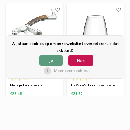
een flesje wijn en een paar leuke
scharnieren zorgt ervoor dat de
glazen zit je altijd goed. De tasjes
kurk soepel uit de fles komt,
zijn waterdicht, van transparant
zonder te breken.
plastic en met een handvat. Zo
Wij slaan cookies op om onze website te verbeteren. Is dat
akkoord?
Ja
Nee
Laguiole
Rona
Meer over cookies »
Kurkentrekker
6st Wijn- waterglas
Laguiole
33cl Wine Solutions
Met zijn kenmerkende
De Wine Solution is een kleine
walnotenhouten handvat is deze
collectie en is leuk om extra te
€28,45
€29,87
multi-tooled kurkentrekker een
hebben voor diverse soorten
opvallende aanvulling op elke
dranken of om weg te geven als
Vergelijk producten
0
professionele bartenderset.
cadeautje. Het glaswerk van
Rona wordt gemaakt van een
speciale glassamenstelling die
bekend staat als kristallijn.
Hierdoor is het
Start vergelijking