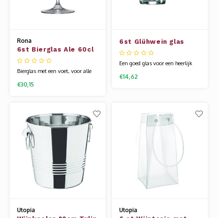
Rona
6st Glühwein glas
6st Bierglas Ale 60cl
32cl
Een goed glas voor een heerlijk
Bierglas met een voet, voor alle
glaasje glühwein bij de kachel.
€14,62
soorten bieren. Image is een
€30,15
stoere glaslijn met
zelfvertrouwen. Het is modern
met de gehoekte vorm en stevige
voet. Het glaswerk van Rona
wordt gemaakt van een speciale
glassamenstelling die bekend
staat als kristallijn
Utopia
Utopia