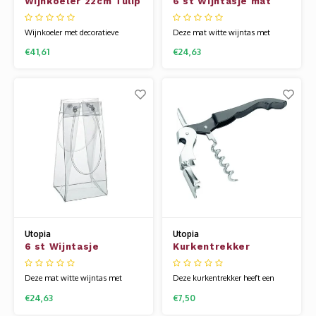
Wijnkoeler 22cm Tulip
6 st Wijntasje mat
Ring
wit
Wijnkoeler met decoratieve
Deze mat witte wijntas met
ringhandgrepen en een elegante
handvat zijn super leuk om te
€41,61
€24,63
tulpvorm van hoogwaardig
gebruiken als cadeauverpakking.
roestvrij staal.
Handig, praktisch en samen met
een flesje wijn en een paar leuke
glazen zit je altijd goed. De tasjes
zijn waterdicht, van mat wit
plastic en met een handvat. Zo
blij
Utopia
Utopia
6 st Wijntasje
Kurkentrekker
transparant
Deze mat witte wijntas met
Deze kurkentrekker heeft een
handvat zijn super leuk om te
twee traps lift en is daardoor zeer
€24,63
€7,50
gebruiken als cadeauverpakking.
geliefd. De ergonomische greep
Handig, praktisch en samen met
van de hendel met de dubbele