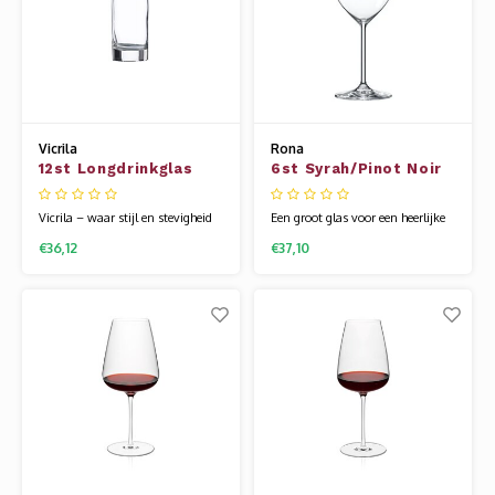
Vicrila
Rona
12st Longdrinkglas
6st Syrah/Pinot Noir
29cl Aiala
Glas 51cl Le Vin
Vicrila – waar stijl en stevigheid
Een groot glas voor een heerlijke
samenkomen aan elke tafel. Of
lange avond met een goede rode
€36,12
€37,10
het nu gaat om een bruisende
wijn. Le Vin is een topcollectie
horecazaak of een sfeervol diner
van diversen wijnglazen. Speciale
thuis, Vicrila glaswerk is gemaakt
glazen die te gebruiken zijn voor
om indruk te maken én lang mee
diversen soort druiven. Het heeft
te gaan. Elk glas is een
een mooie uitstraling met een
combinatie van elegant design en
hoge voet en zeer fijne d
rob