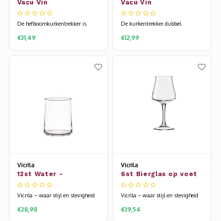
Vacu Vin
Vacu Vin
kurkentrekker
Kurkentrekker
hefboom zwart
De hefboomkurkentrekker is
De kurkentrekker dubbel
ontworpen voor makkelijk
scharnier opent makkelijk en snel
€31,49
€12,99
ontkurken met minimale
wijnflessen dankzij een efficiënte
inspanning. Het hefboom- en
tweestaps-methode. Inclusief
tandwielsysteem zorgt voor een
foliesnijder en flesopener voor
soepele en snelle ontkurking van
kroonkurken voor extra gemak
alle wijnkurken—zowel
en veelzijdigheid. Onmisbaar in
synthetische als natuurlijke
iedere keukenlade.
kurken.
Vicrila
Vicrila
12st Water -
6st Bierglas op voet
Limonadeglas 52cl
42cl Konik
Larraun
Vicrila – waar stijl en stevigheid
Vicrila – waar stijl en stevigheid
samenkomen aan elke tafel. Of
samenkomen aan elke tafel. Of
€28,98
€39,54
het nu gaat om een bruisende
het nu gaat om een bruisende
horecazaak of een sfeervol diner
horecazaak of een sfeervol diner