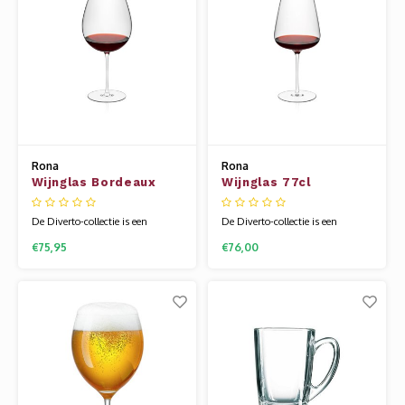
en logisch, maar geeft de
en logisch, maar geeft de
gebruiker ook de moge
gebruiker ook de moge
Rona
Rona
Wijnglas Bordeaux
Wijnglas 77cl
89cl "Diverto' Kristal
Bordeaux "Diverto'
Ultra Light
Ultra Light
De Diverto-collectie is een
De Diverto-collectie is een
innovatieve benadering van een
innovatieve benadering van een
€75,95
€76,00
professionele productlijn van
professionele productlijn van
ultralicht glaswerk. Het
ultralicht glaswerk. Het
combineren van klassieke en
combineren van klassieke en
moderne ontwerpstijlen in één
moderne ontwerpstijlen in één
lijn is niet alleen vooruitstrevend
lijn is niet alleen vooruitstrevend
en logisch, maar geeft de
en logisch, maar geeft de
gebruiker ook de moge
gebruiker ook de moge