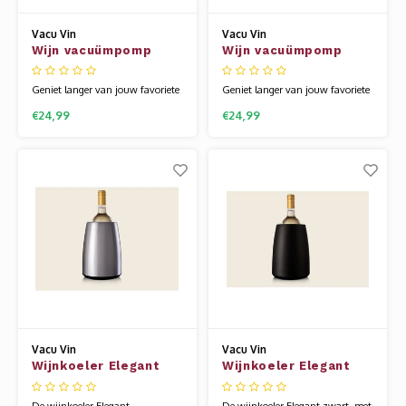
Vacu Vin
Vacu Vin
Wijn vacuümpomp
Wijn vacuümpomp
Loop Jade
Loop terra
Geniet langer van jouw favoriete
Geniet langer van jouw favoriete
fles wijn met de wijn
fles wijn met de wijn
€24,99
€24,99
vacuümpomp Loop jade. Sluit de
vacuümpomp Loop terra. Sluit de
wijn vacuüm af met de
wijn vacuüm af met de
wijnstopper en pomp de lucht uit
wijnstopper en pomp de lucht uit
de fles. Jouw wijn blijft zo perfect
de fles. Jouw wijn blijft zo perfect
op smaak. Makkelijk in gebruik,
op smaak. Makkelijk in gebruik,
gemaakt van gerecycled plastic.
gemaakt van gerecycled plastic.
Vacu Vin
Vacu Vin
Wijnkoeler Elegant
Wijnkoeler Elegant
RVS
zwart
De wijnkoeler Elegant
De wijnkoeler Elegant zwart, met