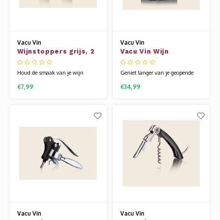
Vacu Vin
Vacu Vin
Wijnstoppers grijs, 2
Vacu Vin Wijn
stuks
vacuümpomp Original
RVS gift set
Houd de smaak van je wijn
Geniet langer van je geopende
langer goed met onze
fles wijn. Door de fles vacuüm af
€7,99
€34,99
wijnstoppers grijs, 2 stuks. Te
te sluiten met de wijnpomp en de
gebruiken in combinatie met elke
wijnstopper, blijft de smaak van
Vacu Vin wijnpomp. Ideaal om
de wijn langer goed. Sinds 1986
meerdere geopende wijnflessen
geliefd door wijnliefhebbers
langer te bewaren.
wereldwijd en makkelijk in
gebruik. Ideaal als cadeau in de
luxe
Vacu Vin
Vacu Vin